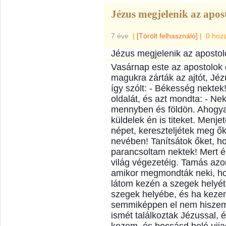
Jézus megjelenik az apos
7 éve
|
[Törölt felhasználó]
|
0 hoz
Jézus megjelenik az apostol
Vasárnap este az apostolok 
magukra zárták az ajtót, Jé
így szólt: - Békesség nektek
oldalát, és azt mondta: - N
mennyben és földön. Ahogya
küldelek én is titeket. Menj
népet, kereszteljétek meg ők
nevéb
en! Tanítsátok őket, h
parancsoltam nektek! Mert 
világ végezetéig. Tamás azo
amikor megmondták neki, hogy
látom kezén a szegek helyé
szegek helyébe, és ha keze
semmiképpen el nem hiszem.
ismét találkoztak Jézussal,