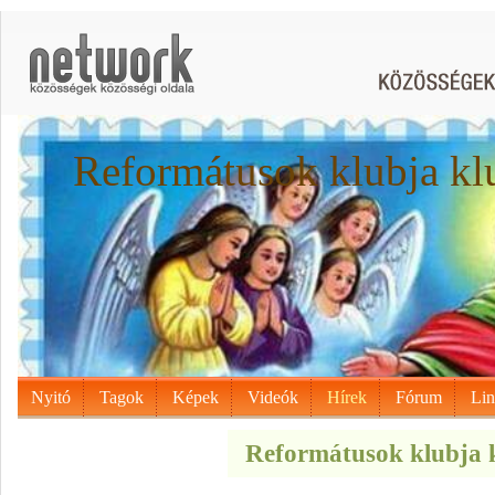
Reformátusok klubja kl
Nyitó
Tagok
Képek
Videók
Hírek
Fórum
Li
Reformátusok klubja k