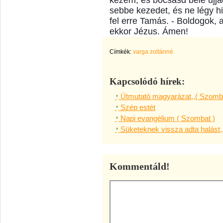
kezem, és bocsásd belé ujja
sebbe kezedet, és ne légy hit
fel erre Tamás. - Boldogok, 
ekkor Jézus. Ámen!
Címkék:
varga zoltánné.
Kapcsolódó hírek:
Útmutató magyarázat,,( Szomba
Szép estét
Napi evangélium ( Szombat )
Süketeknek vissza adta halást,
Kommentáld!