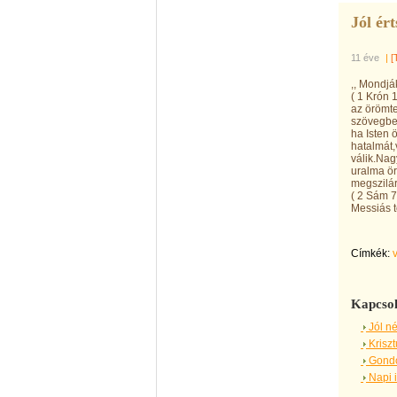
Jól ér
11 éve
|
[
,, Mondják
( 1 Krón 
az örömte
szövegben
ha Isten ö
hatalmát,
válik.Nag
uralma ör
megszilár
( 2 Sám 7
Messiás t
Címkék:
Kapcsol
Jól né
Kriszt
Gondot
Napi i