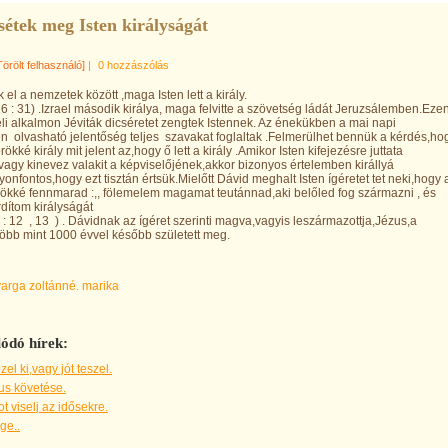
tsétek meg Isten királyságát
Törölt felhasználó]
|
0 hozzászólás
 el a nemzetek között ,maga Isten lett a király.
16 : 31) .Izrael második királya, maga felvitte a szövetség ládát Jeruzsálemben.Eze
li alkalmon Jéviták dicséretet zengtek Istennek. Az énekükben a mai napi
 olvasható jelentőség teljes szavakat foglaltak .Felmerülhet bennük a kérdés,ho
rökké király mit jelent az,hogy ő lett a király .Amikor Isten kifejezésre juttata
vagy kinevez valakit a képviselőjének,akkor bizonyos értelemben királlyá
yonfontos,hogy ezt tisztán értsük.Mielőtt Dávid meghalt Isten ígéretet tet neki,hogy 
ökké fennmarad :,, fölemelem magamat teutánnad,aki belőled fog származni , és
dítom királyságát
 : 12 , 13 ) . Dávidnak az ígéret szerinti magva,vagyis leszármazottja,Jézus,a
öbb mint 1000 évvel később született meg.
varga zoltánné. marika
ódó hírek:
zel ki,vagy jót teszel.
us követése.
 viselj az idősekre.
ge..