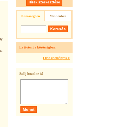
Hírek szerkesztése
Közösségben
Mindenben
n
gy
Ez történt a közösségben:
az
Friss események »
Szólj hozzá te is!