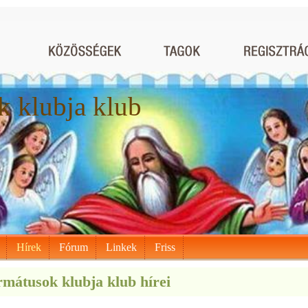
 klubja klub
Hírek
Fórum
Linkek
Friss
mátusok klubja klub hírei