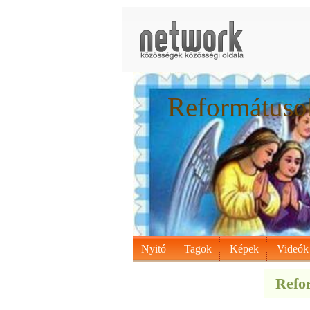
Reformátusok
Nyitó
Tagok
Képek
Videók
Refor