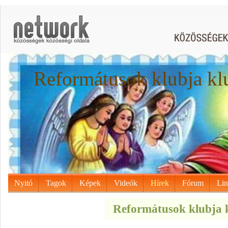
Reformátusok klubja kl
Nyitó
Tagok
Képek
Videók
Hírek
Fórum
Li
Reformátusok klubja k