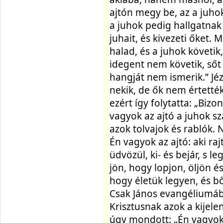
ajtón megy be, az a juhok 
a juhok pedig hallgatnak 
juhait, és kivezeti őket. 
halad, és a juhok követik,
idegent nem követik, sőt 
hangját nem ismerik.” Jé
nekik, de ők nem értették
ezért így folytatta: „Biz
vagyok az ajtó a juhok sz
azok tolvajok és rablók. N
Én vagyok az ajtó: aki ra
üdvözül, ki- és bejár, s leg
jön, hogy lopjon, öljön és
hogy életük legyen, és bős
Csak János evangéliumába
Krisztusnak azok a kijel
úgy mondott: „Én vagyok 