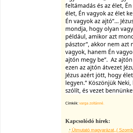
feltámadás és az élet, Én 
élet, Én vagyok az élet ke
Én vagyok az ajtó”... Jéz
mondja, hogy olyan vagy
például, amikor azt mond
pásztor”, akkor nem azt 
vagyok, hanem Én vagyok a
ajtón megy be”.  Az ajtón
ezen az ajtón átvezet Jézu
Jézus azért jött, hogy él
legyen.” Köszönjük Neki,
szólít, és vezet bennünke
Címkék:
varga zoltánné.
Kapcsolódó hírek:
Útmutató magyarázat,,( Szomba