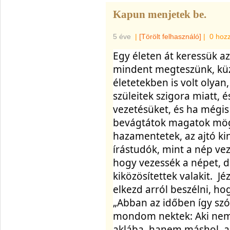
Kapun menjetek be.
5 éve
|
[Törölt felhasználó]
|
0 hoz
Egy életen át keressük az
mindent megteszünk, küzd
életetekben is volt olyan
szüleitek szigora miatt, 
vezetésüket, és ha mégis 
bevágtátok magatok mögö
hazamentetek, az ajtó kiny
írástudók, mint a nép veze
hogy vezessék a népet, de
kiközösítettek valakit.  
elkezd arról beszélni, hog
„Abban az időben így szólt
mondom nektek: Aki nem
aklába, hanem máshol, az 