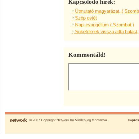
Kapcsolódó hírek:
Útmutató magyarázat,,( Szomba
Szép estét
Napi evangélium ( Szombat )
Süketeknek vissza adta halást,
Kommentáld!
© 2007 Copyright Network.hu Minden jog fenntartva.
Impre