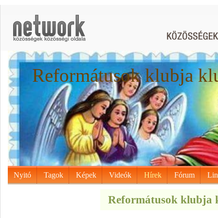
Reformátusok klubja kl
Nyitó
Tagok
Képek
Videók
Hírek
Fórum
Li
Reformátusok klubja k