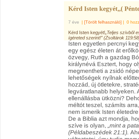
Kérd Isten kegyét,,( Pént
7 éve
|
[Törölt felhasználó]
|
0 hoz
Kérd Isten kegyét!
„Teljes szívből
ígéreted szerint!” (Zsoltárok 119:58
Isten egyetlen percnyi ke
egy egész életen át erőlkö
özvegy, Ruth a gazdag Bóáz
királynévá Esztert, hogy o
megmentheti a zsidó népet
lehetőségek nyílnak előtt
hozzád, új ötletekre, strat
legváratlanabb helyeken. A
ellenállásba ütközni? Deh
méltót teszel, számíts arr
nem ismerik Isten életedre 
De a Biblia azt mondja, h
szíve is olyan,
„mint a pata
(Példabeszédek 21:1).
Aho