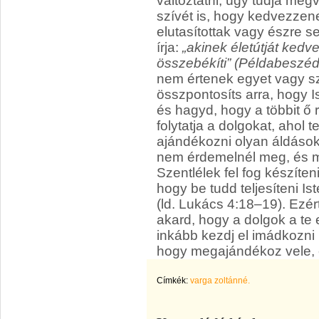
változtatni, úgy tudja meg
szívét is, hogy kedvezzen
elutasítottak vagy észre s
írja:
„akinek életútját kedve
összebékíti” (Példabeszéd
nem értenek egyet vagy s
összpontosíts arra, hogy I
és hagyd, hogy a többit ő r
folytatja a dolgokat, ahol
ajándékozni olyan áldások
nem érdemelnél meg, és m
Szentlélek fel fog készíten
hogy be tudd teljesíteni I
(ld. Lukács 4:18–19). Ezért
akard, hogy a dolgok a te 
inkább kezdj el imádkozni 
hogy megajándékoz vele, és
Címkék:
varga zoltánné.