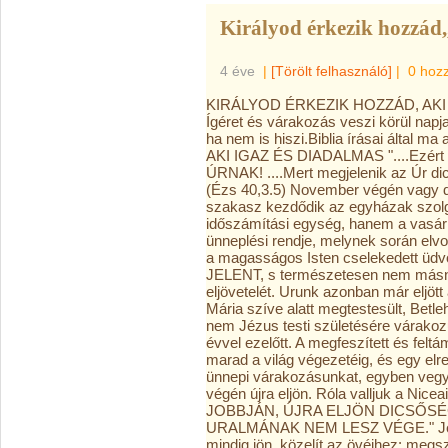
Királyod érkezik hozzád,
4 éve
|
[Törölt felhasználó]
|
0 hoz
KIRÁLYOD ÉRKEZIK HOZZÁD, AKI I
Ígéret és várakozás veszi körül napja
ha nem is hiszi.Biblia írásai által
AKI IGAZ ÉS DIADALMAS "....Ezér
ÚRNAK! ....Mert megjelenik az Úr dic
(Ézs 40,3.5) November végén vagy d
szakasz kezdődik az egyházak szol
időszámítási egység, hanem a vasár
ünneplési rendje, melynek során elvon
a magasságos Isten cselekedett ü
JELENT, s természetesen nem másn
eljövetelét. Urunk azonban már eljött
Mária szíve alatt megtestesült, Bet
nem Jézus testi születésére várakoz
évvel ezelőtt. A megfeszített és felt
marad a világ végezetéig, és egy elr
ünnepi várakozásunkat, egyben vegyü
végén újra eljön. Róla valljuk a Nicea
JOBBJÁN, ÚJRA ELJÖN DICSŐSÉG
URALMÁNAK NEM LESZ VÉGE." Jézus K
mindig jön, közelít az övéihez: megsz