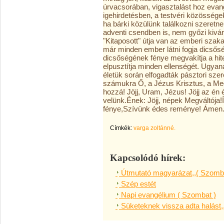
úrvacsorában, vigasztalást hoz evan
igehirdetésben, a testvéri közössége
ha bárki közülünk találkozni szeretne
adventi csendben is, nem győzi kivárn
"Kitaposott" útja van az emberi szak
már minden ember látni fogja dicsős
dicsőségének fénye megvakítja a hitet
elpusztítja minden ellenségét. Ugyana
életük során elfogadták pásztori szere
számukra Ő, a Jézus Krisztus, a Megv
hozzá! Jöjj, Uram, Jézus! Jöjj az én
velünk.Ének: Jöjj, népek Megváltója!Íg
fénye,Szívünk édes reménye! Ámen
Címkék:
varga zoltánné.
Kapcsolódó hírek:
Útmutató magyarázat,,( Szomba
Szép estét
Napi evangélium ( Szombat )
Süketeknek vissza adta halást,