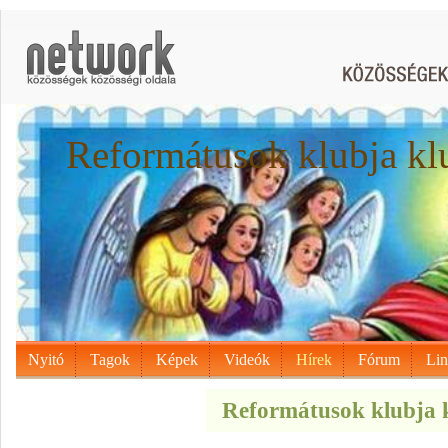
Reformátusok klubja kl
Nyitó
Tagok
Képek
Videók
Hírek
Fórum
Li
Reformátusok klubja k