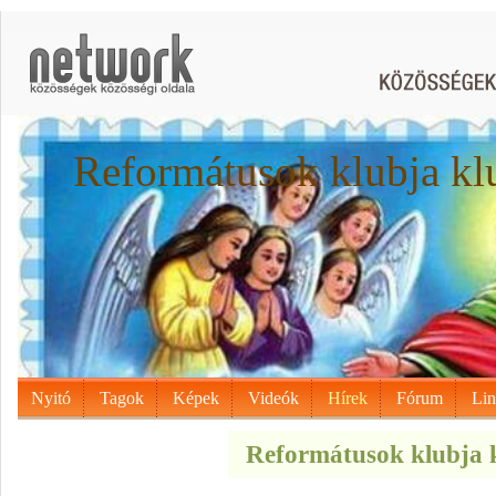
Reformátusok klubja kl
Nyitó
Tagok
Képek
Videók
Hírek
Fórum
Li
Reformátusok klubja k