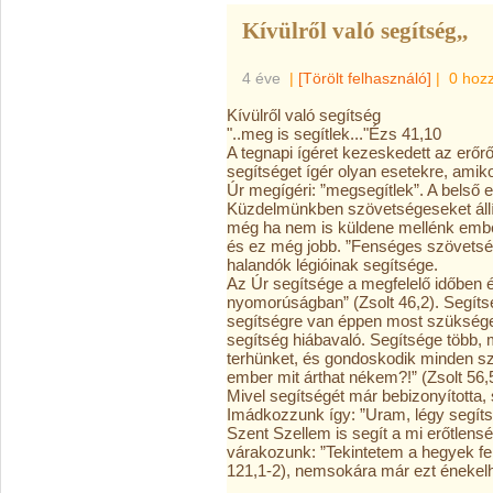
Kívülről való segítség,,
4 éve
|
[Törölt felhasználó]
|
0 hoz
Kívülről való segítség
"..meg is segítlek..."Ézs 41,10
A tegnapi ígéret kezeskedett az erőrő
segítséget ígér olyan esetekre, ami
Úr megígéri: ”megsegítlek”. A belső e
Küzdelmünkben szövetségeseket állíth
még ha nem is küldene mellénk ember
és ez még jobb. ”Fenséges szövetség
halandók légióinak segítsége.
Az Úr segítsége a megfelelő időben é
nyomorúságban” (Zsolt 46,2). Segítsé
segítségre van éppen most szüksége.
segítség hiábavaló. Segítsége több, 
terhünket, és gondoskodik minden sz
ember mit árthat nékem?!” (Zsolt 56,5
Mivel segítségét már bebizonyította,
Imádkozzunk így: ”Uram, légy segíts
Szent Szellem is segít a mi erőtlens
várakozunk: ”Tekintetem a hegyek fe
121,1-2), nemsokára már ezt énekelhe