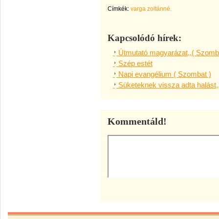
Címkék:
varga zoltánné.
Kapcsolódó hírek:
Útmutató magyarázat,,( Szomba
Szép estét
Napi evangélium ( Szombat )
Süketeknek vissza adta halást,
Kommentáld!