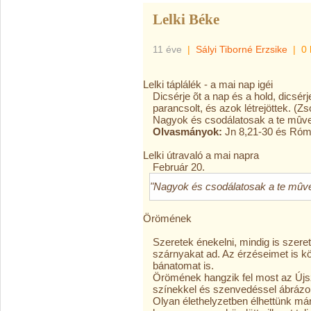
Lelki Béke
11 éve
|
Sályi Tiborné Erzsike
|
0 
Lelki táplálék - a mai nap igéi
Dicsérje õt a nap és a hold, dicsérj
parancsolt, és azok létrejöttek. (Zs
Nagyok és csodálatosak a te mûvei
Olvasmányok:
Jn 8,21-30 és Róm
Lelki útravaló a mai napra
Február 20.
"Nagyok és csodálatosak a te mûvei
Örömének
Szeretek énekelni, mindig is szer
szárnyakat ad. Az érzéseimet is k
bánatomat is.
Örömének hangzik fel most az Újs
színekkel és szenvedéssel ábrázolt
Olyan élethelyzetben élhettünk már