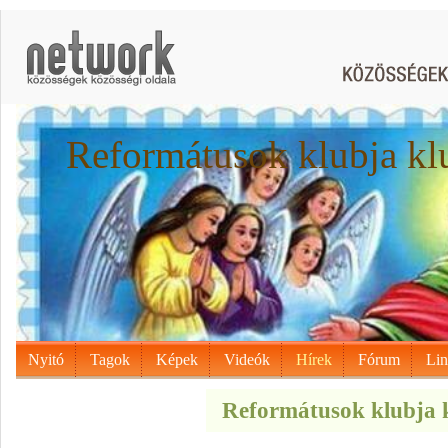
Reformátusok klubja kl
Nyitó
Tagok
Képek
Videók
Hírek
Fórum
Li
Reformátusok klubja k