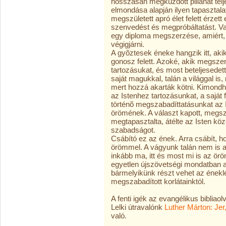
hosszasan megküzdött pillanat telj
elmondása alapján ilyen tapasztala
megszületett apró élet felett érzet
szenvedést és megpróbáltatást. Vagy
egy diploma megszerzése, amiért, va
végigjárni.
A gyõztesek éneke hangzik itt, akik
gonosz felett. Azoké, akik megsz
tartozásukat, és most beteljesede
saját magukkal, talán a világgal is
mert hozzá akarták kötni. Kimondh
az Istenhez tartozásunkat, a saját f
történõ megszabadíttatásunkat az Is
örömének. A választ kapott, megs
megtapasztalta, átélte az Isten köz
szabadságot.
Csábító ez az ének. Arra csábít, h
örömmel. A vágyunk talán nem is a
inkább ma, itt és most mi is az ör
egyetlen újszövetségi mondatban 
bármelyikünk részt vehet az ének
megszabadított korlátainktól.
A fenti igék az evangélikus biblia
Lelki útravalónk
Luther Márton: Jer
való.