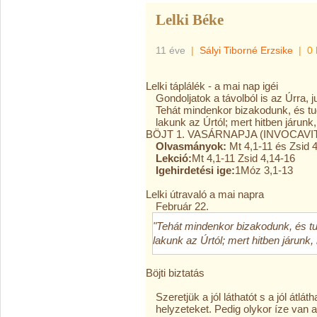
Lelki Béke
11 éve
|
Sályi Tiborné Erzsike
|
0 
Lelki táplálék - a mai nap igéi
Gondoljatok a távolból is az Úrra,
Tehát mindenkor bizakodunk, és tud
lakunk az Úrtól; mert hitben járunk
BÖJT 1. VASÁRNAPJA (INVOCAVI
Olvasmányok:
Mt 4,1-11 és Zsid 
Lekció:
Mt 4,1-11 Zsid 4,14-16
Igehirdetési ige:
1Móz 3,1-13
Lelki útravaló a mai napra
Február 22.
"Tehát mindenkor bizakodunk, és tu
lakunk az Úrtól; mert hitben járunk,
Böjti biztatás
Szeretjük a jól láthatót s a jól átlá
helyzeteket. Pedig olykor íze van 