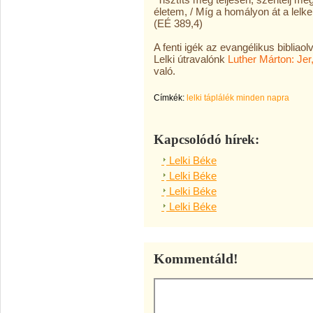
életem, / Míg a homályon át a lelk
(EÉ 389,4)
A fenti igék az evangélikus biblia
Lelki útravalónk
Luther Márton: Jer
való.
Címkék:
lelki táplálék minden napra
Kapcsolódó hírek:
Lelki Béke
Lelki Béke
Lelki Béke
Lelki Béke
Kommentáld!