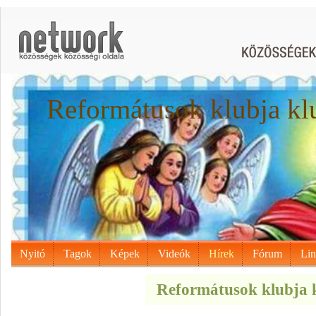
Reformátusok klubja kl
Nyitó
Tagok
Képek
Videók
Hírek
Fórum
Li
Reformátusok klubja k