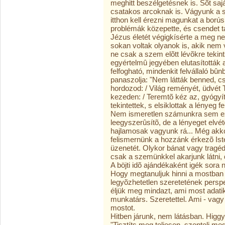
meghitt beszélgetésnek is. Sõt saj
csatakos arcoknak is. Vágyunk a sz
itthon kell érezni magunkat a borús 
problémák közepette, és csendet ta
Jézus életét végigkísérte a meg n
sokan voltak olyanok is, akik nem 
ne csak a szem elõtt lévõkre tekin
egyértelmû jegyében elutasították a
felfogható, mindenkit felvállaló bû
panaszolja: "Nem látták benned, cs
hordozod: / Világ reményét, üdvét T
kezeden: / Teremtõ kéz az, gyógyít
tekintettek, s elsiklottak a lényeg f
Nem ismeretlen számunkra sem ez
leegyszerûsítõ, de a lényeget elvé
hajlamosak vagyunk rá... Még akkor
felismernünk a hozzánk érkezõ Ist
üzenetét. Olykor bánat vagy tragédiá
csak a szemünkkel akarjunk látni, 
A böjti idõ ajándékaként igék sora n
Hogy megtanuljuk hinni a mostban is
legyõzhetetlen szeretetének persp
éljük meg mindazt, ami most adatik:
munkatárs. Szeretettel. Ami - vagy
mostot.
Hitben járunk, nem látásban. Higgyü
"Tisztíts meg teljesen, szentelj m