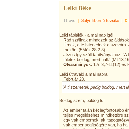
Lelki Béke
11 éve
|
Sályi Tiborné Erzsike
|
0 
Lelki táplálék - a mai nap igéi
Rád szállnak mindezek az áldások, 
Úrnak, a te Istenednek a szavára. Á
mezõn. (5Móz 28,2-3)
Jézus így szólt tanítványaihoz: "A 
fületek boldog, mert hall." (Mt 13,16
Olvasmányok:
1Jn 3,7-11(12) és 
Lelki útravaló a mai napra
Február 23.
"A ti szemetek pedig boldog, mert lát
Boldog szem, boldog fül
Az ember talán két legfontosabb ér
teljes megéléséhez mindkettõre sz
egy vak embernek, aki tapogatózva 
vak ember segítségére van, ha hallj