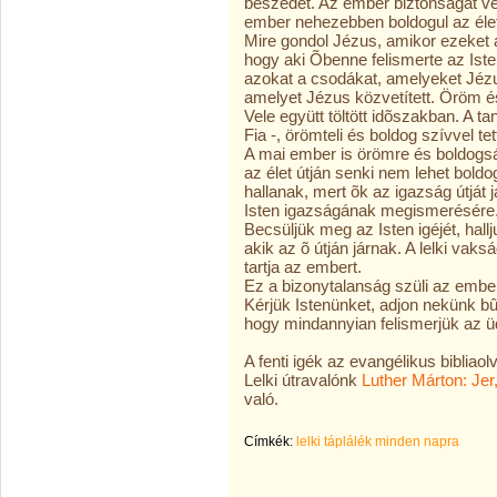
beszédet. Az ember biztonságát vesz
ember nehezebben boldogul az éle
Mire gondol Jézus, amikor ezeket 
hogy aki Õbenne felismerte az Isten 
azokat a csodákat, amelyeket Jézus 
amelyet Jézus közvetített. Öröm és
Vele együtt töltött idõszakban. A t
Fia -, örömteli és boldog szívvel t
A mai ember is örömre és boldogsá
az élet útján senki nem lehet bold
hallanak, mert õk az igazság útját 
Isten igazságának megismerésére. 
Becsüljük meg az Isten igéjét, hal
akik az õ útján járnak. A lelki va
tartja az embert.
Ez a bizonytalanság szüli az ember
Kérjük Istenünket, adjon nekünk bû
hogy mindannyian felismerjük az ü
A fenti igék az evangélikus biblia
Lelki útravalónk
Luther Márton: Jer
való.
Címkék:
lelki táplálék minden napra