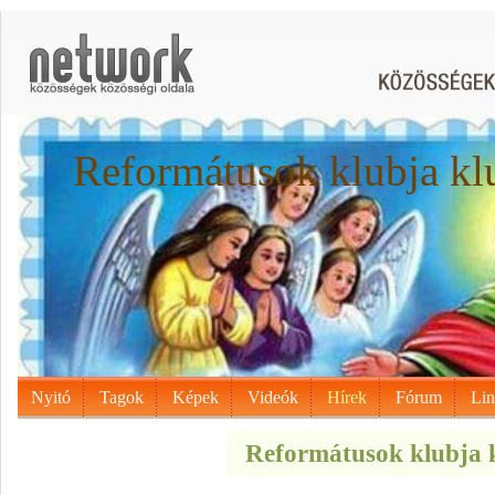
Reformátusok klubja kl
Nyitó
Tagok
Képek
Videók
Hírek
Fórum
Li
Reformátusok klubja k