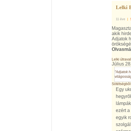
Lelki 
11 éve
|
Magaszta
akik hird
Adjatok h
örökségéb
Olvasmá
Lelki útrava
Július 28
"Adjatok h
világosság
Sötétségbõl
Egy ukr
hegyrõl
lámpák,
ezért a
egyik r
szolgál