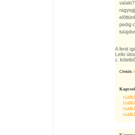
valaki?
ragyogj
elõttün
pedig c
tulajdo
A fenti i
Lelki útr
c. kötetbő
Címkék:
Kapcsol
Lelki
Lelki
Lelki
Lelki