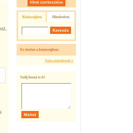
Hírek szerkesztése
Közösségben
Mindenben
oz,
Ez történt a közösségben:
Friss események »
Szólj hozzá te is!
s