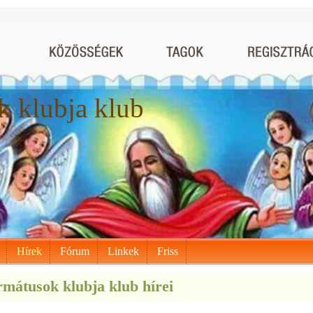
 klubja klub
Hírek
Fórum
Linkek
Friss
mátusok klubja klub hírei