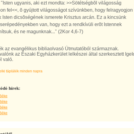
 "Isten ugyanis, aki ezt mondta: >>Sötétségbõl világosság
on fel<<, õ gyújtott világosságot szívünkben, hogy felragyogjon
k Isten dicsõségének ismerete Krisztus arcán. Ez a kincsünk
serépedényekben van, hogy ezt a rendkívüli erõt Istennek
nítsuk, és ne magunknak..." (2Kor 4,6-7)
gék az evangélikus bibliaolvasó Útmutatóból származnak.
avalónk az Északi Egyházkerület lelkészei által szerkesztett Ige
l való.
lelki táplálék minden napra
ódó hírek:
 Béke
 Béke
 Béke
 Béke