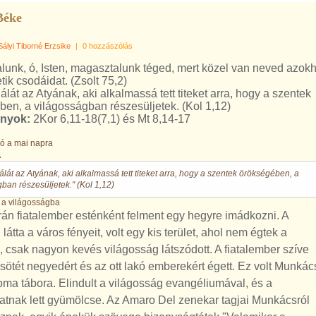
Béke
Sályi Tiborné Erzsike
|
0 hozzászólás
lunk, ó, Isten, magasztalunk téged, mert közel van neved azokh
etik csodáidat. (Zsolt 75,2)
álát az Atyának, aki alkalmassá tett titeket arra, hogy a szentek
en, a világosságban részesüljetek. (Kol 1,12)
nyok:
2Kor 6,11-18(7,1) és Mt 8,14-17
ló a mai napra
.
álát az Atyának, aki alkalmassá tett titeket arra, hogy a szentek örökségében, a
ban részesüljetek." (Kol 1,12)
 a világosságba
án fiatalember esténként felment egy hegyre imádkozni. A
 látta a város fényeit, volt egy kis terület, ahol nem égtek a
 csak nagyon kevés világosság látszódott. A fiatalember szíve
 sötét negyedért és az ott lakó emberekért égett. Ez volt Munkác
oma tábora. Elindult a világosság evangéliumával, és a
atnak lett gyümölcse. Az Amaro Del zenekar tagjai Munkácsról