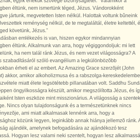
znak, egyik énekük szövege bizonyságtétel: "Valamikor a
égben éltünk, nem ismertünk téged, Jézus. Vándorokként
gve jártunk, megvetetten Isten nélkül. Halottak voltunk bûneink
elveszettek reménység nélkül, de te megtaláltál, életre keltettél, 
ged követünk, Jézus."
adásban emlékezés is van, hiszen egykor mindannyian
gben éltünk. Alkalmunk van arra, hogy végiggondoljuk: mi lett
elünk, ha nem talál ránk Jézus, és nem vezet világosságra? A
us szabadításáról szóló evangélium a legkülönbözõbb
tokban érheti el az embert. Az Amazing Grace szerzõjét (John
t) akkor, amikor alkoholizmusa és a rabszolga-kereskedelemb
szvétele miatt élete legsötétebb pillanatában volt. Saddhu Sund
ppen öngyilkosságra készült, amikor megszólította Jézus, és íg
diaiként Isten eszköze mint misszionárius. A világosság a szente
ge. Nincs olyan tulajdonságunk és a természetünknek nincs
ényezõje, ami miatt alkalmasak lennénk arra, hogy a
sághoz közünk legyen, leginkább annak hiánya jellemzõ ránk. 
sság ajándék, amelynek befogadására az ajándékozó tesz
ssá. Hogyan lesz valami neki szentelt, hogyan lesz alkalmass