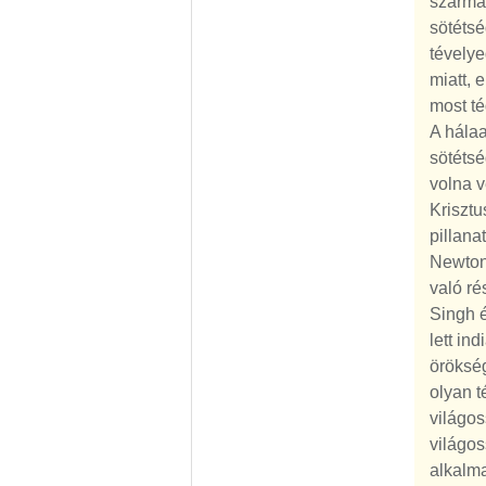
szárma
sötéts
tévelye
miatt, 
most té
A hála
sötétsé
volna v
Kriszt
pillana
Newton
való ré
Singh é
lett in
öröksé
olyan t
világos
világo
alkalma