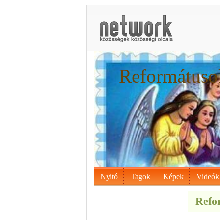
Reformátusok
Nyitó
Tagok
Képek
Videók
Refor