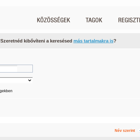
 Szeretnéd kibővíteni a keresésed
más tartalmakra is
?
égekben
Név szerint