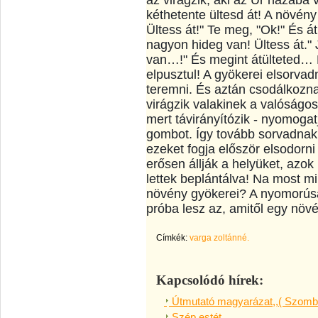
az virágzik, aki az Úr házába 
kéthetente ültesd át! A növény
Ültess át!" Te meg, "Ok!" És átü
nagyon hideg van! Ültess át." 
van…!" És megint átülteted… 
elpusztul! A gyökerei elsorva
teremni. És aztán csodálkozn
virágzik valakinek a valóságos,
mert távirányítózik - nyomogatja
gombot. Így tovább sorvadnak 
ezeket fogja először elsodorni 
erősen állják a helyüket, azok
lettek beplántálva! Na most m
növény gyökerei? A nyomorúság
próba lesz az, amitől egy nö
Címkék:
varga zoltánné.
Kapcsolódó hírek:
Útmutató magyarázat,,( Szomba
Szép estét