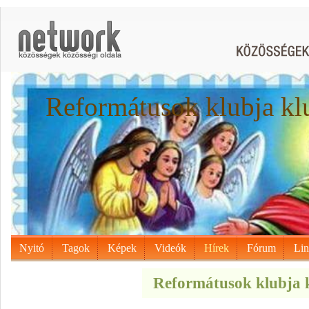
Reformátusok klubja kl
Nyitó
Tagok
Képek
Videók
Hírek
Fórum
Li
Reformátusok klubja k