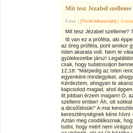
Mit tesz Jézabel szelleme
8 éve
|
[Törölt felhasználó]
|
0 hoz
Mit tesz Jézabel szelleme? 7
Itt van ez a próféta, aki ép
az öreg próféta, pont amikor g
Isten akarata volt. Nem te vá
gyülekezetbe jársz! Legalábbi
csak, hogy tudatosuljon benned
12,18: "Márpedig az Isten rend
egyenként mindegyiket, ahogy
Kérdeztem, ahogyan te akarod
kapcsolod magad, ahol éppen t
itt jobban érzem magam! Ó, az
szellemi ember! Áh, ott sokka
a dicsőítésük!" A mai kereszté
kereszténységnek kéne hívni -
Aztán meg csodálkoznak, hogy
tudni, hogy miért nem virágozn