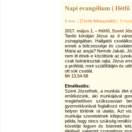
Napi evangélium ( Hétfő 
9 éve
|
[Törölt felhasználó]
|
0 hoz
2017. május 1. – Hétfő, Szent Jó
Tanító körútján Jézus az ő város
zsinagógában. Hallgatói csodálko
ennek a bölcsessége és csodate
Mária az anyja? Nemde Jakab, Józ
nem itt élnek-e közöttünk az (unok
csak botránkoztak rajta. Jézus err
a prófétát, mint szülőföldjén és ot
ott sok csodát.
Mt 13,54-58
Elmélkedés:
Szent Józsefnek, a munkás élet
emlékezünk, aki munkájával gond
meglehetősen szűkszavúan be
gyermekkorával foglalkozó részek
helyen történik rá utalás. Azt vi
munkája szeretetének kifejezése 
példa, hogy nincs szükség rendkívü
követője legyen és Istennek tets
életével, valamint szorgalmas mun