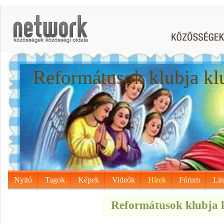
Reformátusok klubja kl
Nyitó
Tagok
Képek
Videók
Hírek
Fórum
Li
Reformátusok klubja k