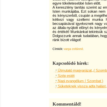
egyre tökéletesebbé Isten előtt.
A keresztény tanítás szerint az 
Isten munkájába. Ezt sokan nem lá
és kényszerből, csupán a megélhe
kétkezi vagy szellemi munka 
becsapásával igyekeznek nagy vagy
az általa nyújtott előnyt és kénye
és értékét! Munkánkat tekintsük sz
Dolgozzunk annak tudatában, hogy 
ránk bízott világot!
Címkék:
varga zoltánné.
Kapcsolódó hírek:
Útmutató magyarázat,,( Szomba
Szép estét
Napi evangélium ( Szombat )
Süketeknek vissza adta halást,
Kommentáld!