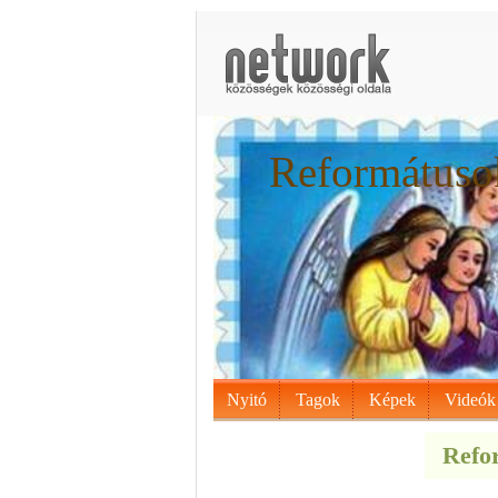
Reformátusok
Nyitó
Tagok
Képek
Videók
Refor