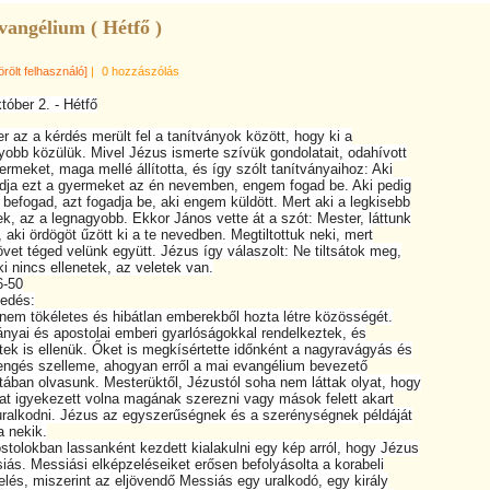
vangélium ( Hétfő )
örölt felhasználó]
|
0 hozzászólás
tóber 2. - Hétfő
az a kérdés merült fel a tanítványok között, hogy ki a
bb közülük. Mivel Jézus ismerte szívük gondolatait, odahívott
meket, maga mellé állította, és így szólt tanítványaihoz: Aki
a ezt a gyermeket az én nevemben, engem fogad be. Aki pedig
fogad, azt fogadja be, aki engem küldött. Mert aki a legkisebb
, az a legnagyobb. Ekkor János vette át a szót: Mester, láttunk
 aki ördögöt űzött ki a te nevedben. Megtiltottuk neki, mert
t téged velünk együtt. Jézus így válaszolt: Ne tiltsátok meg,
 nincs ellenetek, az veletek van.
-50
edés:
m tökéletes és hibátlan emberekből hozta létre közösségét.
yai és apostolai emberi gyarlóságokkal rendelkeztek, és
k is ellenük. Őket is megkísértette időnként a nagyravágyás és
gés szelleme, ahogyan erről a mai evangélium bevezető
an olvasunk. Mesterüktől, Jézustól soha nem láttak olyat, hogy
 igyekezett volna magának szerezni vagy mások felett akart
alkodni. Jézus az egyszerűségnek és a szerénységnek példáját
 nekik.
olokban lassanként kezdett kialakulni egy kép arról, hogy Jézus
s. Messiási elképzeléseiket erősen befolyásolta a korabeli
és, miszerint az eljövendő Messiás egy uralkodó, egy király