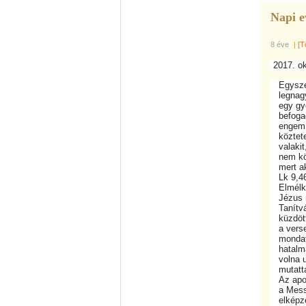
Napi e
8 éve
|
[T
2017. ok
Egyszer 
legnagyo
egy gyer
befogadj
engem be
köztetek
valakit,
nem köve
mert aki
Lk 9,46
Elmélk
Jézus ne
Tanítván
küzdötte
a versen
mondatáb
hatalmat
volna ur
mutatta
Az apost
a Messiá
elképzel