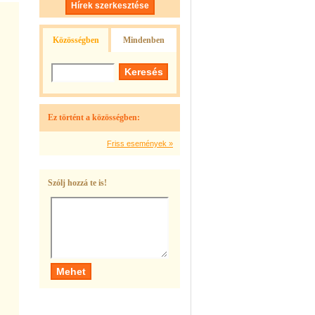
Hírek szerkesztése
Közösségben
Mindenben
Ez történt a közösségben:
Friss események »
Szólj hozzá te is!