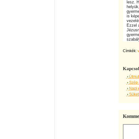
lesz. Ha
helyük, 
gyermeke
is képes
vezetésé
Ezzel a 
Jézusnak
gyermek 
szabálya
Címkék:
Kapcsol
Útmut
Szép 
Napi 
Sükete
Kommen