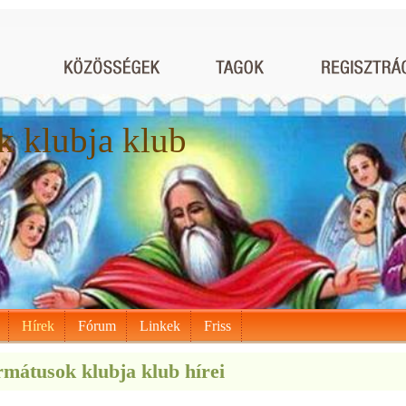
 klubja klub
Hírek
Fórum
Linkek
Friss
mátusok klubja klub hírei