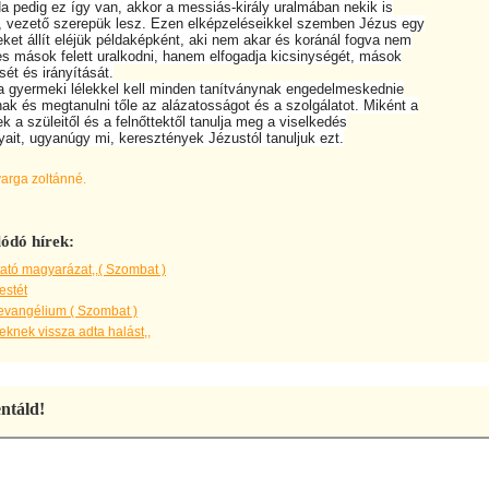
 pedig ez így van, akkor a messiás-király uralmában nekik is
vezető szerepük lesz. Ezen elképzeléseikkel szemben Jézus egy
t állít eléjük példaképként, aki nem akar és koránál fogva nem
 mások felett uralkodni, hanem elfogadja kicsinységét, mások
t és irányítását.
gyermeki lélekkel kell minden tanítványnak engedelmeskednie
 és megtanulni tőle az alázatosságot és a szolgálatot. Miként a
a szüleitől és a felnőttektől tanulja meg a viselkedés
it, ugyanúgy mi, keresztények Jézustól tanuljuk ezt.
varga zoltánné.
ódó hírek:
ató magyarázat,,( Szombat )
estét
evangélium ( Szombat )
knek vissza adta halást,,
táld!