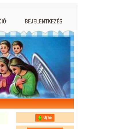
Új hír