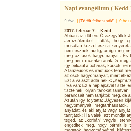
Napi evangélium ( Kedd 
9 éve
|
[Törölt felhasználó]
|
0 hoz
2017. február 7. – Kedd
Abban az időben: Összegyűltek Jé
Jeruzsálemből. Látták, hogy egy
mosatlan kézzel eszi a kenyeret. 
nem esznek addig, amíg meg nem
meg az ősök hagyományait. És h
meg nem mosakszanak. S még s
így például a poharak, korsók, réz
A farizeusok és írástudók tehát me
az ősök hagyományait, miért étkez
Ezt a választ adta nekik: „Képmutat
írva van: Ez a nép ajkával tisztel
tisztelnek, olyan tanokat tanítvá
parancsait nem tartjátok meg, de
Azután így folytatta: „Ügyesen ki
hagyományait megtarthassátok. 
anyádat, és aki atyját vagy anyját 
tanítjátok: Ha valaki azt mondja a
téged, az „korbán” vagyis Isten
engeditek meg, hogy bármit is 
magatok hagyományával kijátss