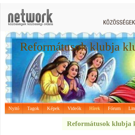
Reformátusok klubja kl
Nyitó
Tagok
Képek
Videók
Hírek
Fórum
Li
Reformátusok klubja k