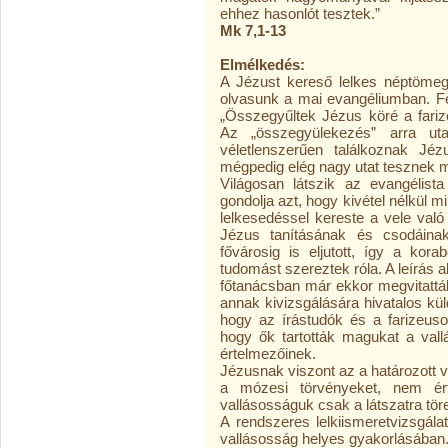
ehhez hasonlót tesztek.”
Mk 7,1-13
Elmélkedés:
A Jézust kereső lelkes néptömeg 
olvasunk a mai evangéliumban. Fe
„Összegyűltek Jézus köré a fariz
Az „összegyülekezés” arra uta
véletlenszerűen találkoznak Jéz
mégpedig elég nagy utat tesznek m
Világosan látszik az evangélist
gondolja azt, hogy kivétel nélkül m
lelkesedéssel kereste a vele való
Jézus tanításának és csodáinak
fővárosig is eljutott, így a kora
tudomást szereztek róla. A leírás a
főtanácsban már ekkor megvitatták
annak kivizsgálására hivatalos kü
hogy az írástudók és a farizeuso
hogy ők tartották magukat a vallá
értelmezőinek.
Jézusnak viszont az a határozott v
a mózesi törvényeket, nem ért
vallásosságuk csak a látszatra tör
A rendszeres lelkiismeretvizsgála
vallásosság helyes gyakorlásában