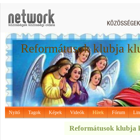
Reformátusok klubja kl
Nyitó
Tagok
Képek
Videók
Hírek
Fórum
Li
Reformátusok klubja k