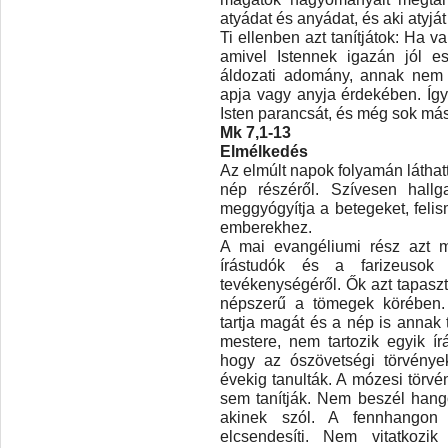
atyádat és anyádat, és aki atyjá
Ti ellenben azt tanítjátok: Ha v
amivel Istennek igazán jól es
áldozati adomány, annak nem 
apja vagy anyja érdekében. Íg
Isten parancsát, és még sok más
Mk 7,1-13
Elmélkedés
Az elmúlt napok folyamán láthat
nép részéről. Szívesen hallg
meggyógyítja a betegeket, felis
emberekhez.
A mai evangéliumi rész azt m
írástudók és a farizeuso
tevékenységéről. Ők azt tapaszta
népszerű a tömegek körében. 
tartja magát és a nép is annak t
mestere, nem tartozik egyik ír
hogy az ószövetségi törvények
évekig tanulták. A mózesi törvé
sem tanítják. Nem beszél hango
akinek szól. A fennhangon 
elcsendesíti. Nem vitatkozik