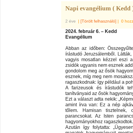
Napi evangélium ( Kedd 
2 éve
|
[Törölt felhasználó]
|
0 hoz
2024. február 6. – Kedd
Evangélium
Abban az időben: Összegyűlte
írástudó Jeruzsálemből. Látták, 
vagyis mosatlan kézzel eszi a
zsidók ugyanis nem esznek add
gondolom meg az ősök hagyomán
esznek, míg meg nem mosaksz
ragaszkodnak: így például a poh
A farizeusok és írástudók te
tanítványaid az ősök hagyománya
Ezt a választ adta nekik: „Képmu
amint írva van: Ez a nép ajkáv
tőlem. Hamisan tisztelnek, 
parancsokat. Az Isten paranc
hagyományokhoz ragaszkodtok.
Azután így folytatta: „Ügyese
magatok hagyományait megtarth