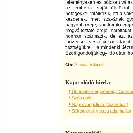
leleményesen és bölcsen válasz
az emberek saját életükről
betegekkel találkozik, ott a vak
kezdenek, mert szavának gyóg
nagyobb ereje, sorsfordító ereje,
megváltoztató ereje, halottaka
honnan származik, de ezt az
farizeusok veszélyesnek tartott
tisztségükre. Ha mindenki Jézusr
Ezért gondolják egy idő után, ho
Címkék:
varga zoltánné.
Kapcsolódó hírek:
Útmutató magyarázat,,( Szomba
Szép estét
Napi evangélium ( Szombat )
Süketeknek vissza adta halást,