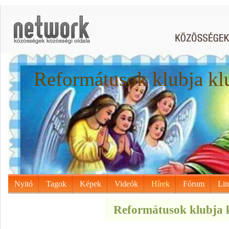
Reformátusok klubja kl
Nyitó
Tagok
Képek
Videók
Hírek
Fórum
Li
Reformátusok klubja k