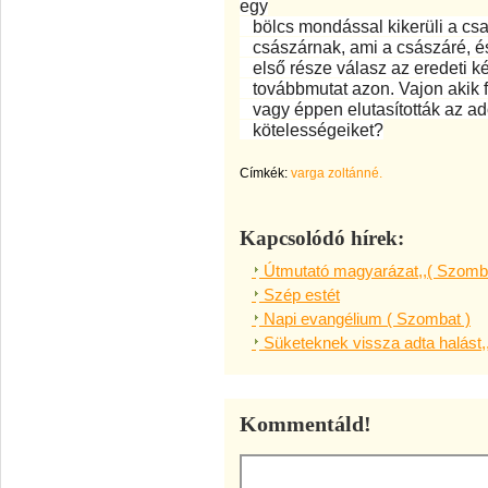
egy
bölcs mondással kikerüli a csa
császárnak, ami a császáré, és
első része válasz az eredeti ké
továbbmutat azon. Vajon akik fe
vagy éppen elutasították az adóf
kötelességeiket?
Címkék:
varga zoltánné.
Kapcsolódó hírek:
Útmutató magyarázat,,( Szomba
Szép estét
Napi evangélium ( Szombat )
Süketeknek vissza adta halást,
Kommentáld!