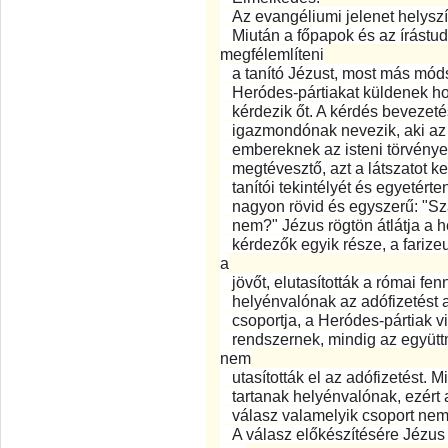
Az evangéliumi jelenet helyszí
Miután a főpapok és az írástud
megfélemlíteni
a tanító Jézust, most más móds
Heródes-pártiakat küldenek hoz
kérdezik őt. A kérdés bevezeté
igazmondónak nevezik, aki az 
embereknek az isteni törvényeke
megtévesztő, azt a látszatot ke
tanítói tekintélyét és egyetért
nagyon rövid és egyszerű: "Sza
nem?" Jézus rögtön átlátja a he
kérdezők egyik része, a farize
a
jövőt, elutasították a római fen
helyénvalónak az adófizetést a
csoportja, a Heródes-pártiak vi
rendszernek, mindig az együttm
nem
utasították el az adófizetést. 
tartanak helyénvalónak, ezért a
válasz valamelyik csoport nemt
A válasz előkészítésére Jézus k