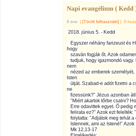
Napi evangélium ( Kedd 
8 éve
|
[Törölt felhasználó]
|
0 hoz
2018. június 5. - Kedd
Egyszer néhány farizeust és He
hogy
szaván fogják őt. Azok odament
tudjuk, hogy igazmondó vagy. 
nem
nézed az emberek személyét, h
Isten
útját. Szabad-e adót fizetni a
ne
fizessünk?" Jézus azonban átlát
"Miért akartok tőrbe csalni? Ho
Erre odavittek egyet. Ő pedig 
felirata ez?" Azok ezt felelték:
folytatta: "Adjátok meg tehát a
Istennek, ami az Istené!" Azok 
Mk 12,13-17
Elmélkedés: