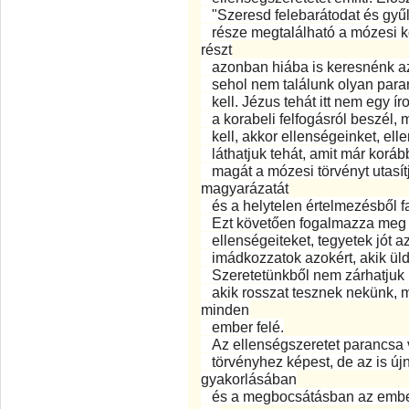
"Szeresd felebarátodat és gyűlö
része megtalálható a mózesi k
részt
azonban hiába is keresnénk az 
sehol nem találunk olyan paranc
kell. Jézus tehát itt nem egy ír
a korabeli felfogásról beszél, 
kell, akkor ellenségeinket, ellenf
láthatjuk tehát, amit már korá
magát a mózesi törvényt utasít
magyarázatát
és a helytelen értelmezésből f
Ezt követően fogalmazza meg a
ellenségeiteket, tegyetek jót a
imádkozzatok azokért, akik üldö
Szeretetünkből nem zárhatjuk k
akik rosszat tesznek nekünk, mi
minden
ember felé.
Az ellenségszeretet parancsa v
törvényhez képest, de az is újn
gyakorlásában
és a megbocsátásban az embern