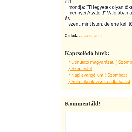
ezt
mondja: "Ti legyetek olyan tökél
mennyei Atyátok!" Valójában az
és
szent, mint Isten, de erre kell t
Címkék:
varga zoltánné.
Kapcsolódó hírek:
Útmutató magyarázat,,( Szomba
Szép estét
Napi evangélium ( Szombat )
Süketeknek vissza adta halást,
Kommentáld!