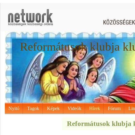
Reformátusok klubja kl
Nyitó
Tagok
Képek
Videók
Hírek
Fórum
Li
Reformátusok klubja k