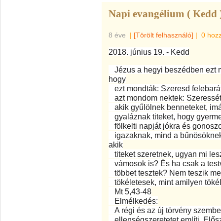
Napi evangélium ( Kedd 
8 éve
|
[Törölt felhasználó]
|
0 hoz
2018. június 19. - Kedd
Jézus a hegyi beszédben ezt mo
hogy
ezt mondták: Szeresd felebarát
azt mondom nektek: Szeressétek
akik gyűlölnek benneteket, imá
gyaláznak titeket, hogy gyerme
fölkelti napját jókra és gonosz
igazaknak, mind a bűnösöknek. 
akik
titeket szeretnek, ugyan mi les
vámosok is? És ha csak a testv
többet tesztek? Nem teszik meg
tökéletesek, mint amilyen tökél
Mt 5,43-48
Elmélkedés:
A régi és az új törvény szembeá
ellenségszeretetet említi. Előszö