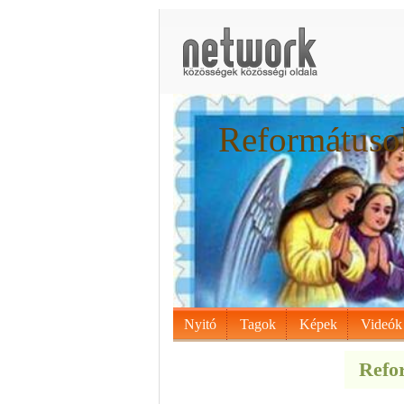
Reformátusok
Nyitó
Tagok
Képek
Videók
Refor