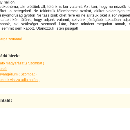
gy halljon.
üketnéma, aki előttünk áll, tőlünk is kér valamit. Azt kéri, hogy ne nézzük l
ket, a betegeket! Ne tekintsük félembernek azokat, akiket valamilyen te
i nyomorúság gyötör! Ne taszítsuk őket félre és ne állítsuk őket a sor végére
a azt kéri tőlünk, hogy adjunk valamit, szívünk jóságából fakadóan adj
 annak, aki szükséget szenved! Lám, Isten mindent megadott annak, a
 semmit sem kapott. Utánozzuk Isten jóságát!
varga zoltánné.
ódó hírek:
ató magyarázat,,( Szombat )
estét
evangélium ( Szombat )
knek vissza adta halást,,
táld!