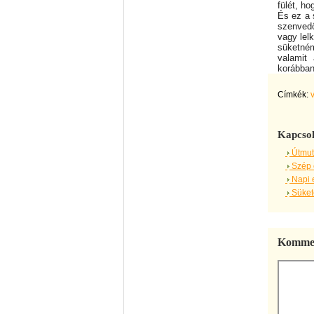
fülét, ho
És ez a s
szenvedő
vagy lelk
süketném
valamit
korábban
Címkék:
Kapcsol
Útmut
Szép 
Napi 
Sükete
Kommen