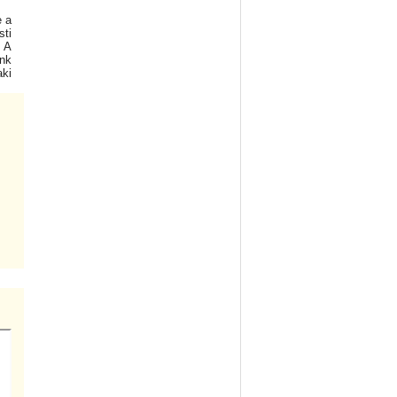
e a
sti
! A
unk
ki