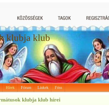
 klubja klub
Hírek
Fórum
Linkek
Friss
mátusok klubja klub hírei