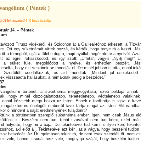
vangélium ( Péntek )
örölt felhasználó]
|
0 hozzászólás
bruár 14. – Péntek
ium
távozott Tírusz vidékéről, és Szidonon át a Galileai-tóhoz érkezett, a Tízvá
re. Ott egy süketnémát vittek hozzá, és kérték, hogy tegye rá a kezét. Jé
a őt a tömegből, ujját a fülébe dugta, majd nyállal megérintette a nyelvét. Azu
tett az égre, fohászkodott, és így szólt: „Effeta”, vagyis „Nyílj meg!” E
t a süket füle, megoldódott a nyelve, és érthetően beszélt. Jéz
csolta, hogy ezt senkinek se mondják el. De minél jobban tiltotta, annál ink
k. Szerfölött csodálkoztak, és azt mondták: „Mindent jól cselekedett
ek visszaadta hallásukat, a némáknak pedig a beszédet.”
37
dés
vangéliumi történet, a süketnéma meggyógyítása, szép példája annak 
ak, hogy minél kiszolgáltatottabb, tehetetlenebb, védtelenebb valakine
, annál közelebb megy hozzá az Isten. Ennek a fordítottja is igaz: a kevé
n magabiztos és önelégült embertől távol tartja magát az Isten. Mit is adha
ikor ő mindent a saját eredményének tulajdonít?
előttünk a történetben szereplő süketnéma ember. Igen, nem csak Jézus elő
lőttünk is. Beszélni nem tud, tehát szavával nem tud kérni, ezért más
el helyette, hogy mi a baja. De tekintetével tud kérni, s ilyen kérő tekintet
zushoz, aki előtt áll. Tekintetével azt kéri, az a vágya, hogy beszélni tudjon
ások beszédét. Az Úr irgalmasan tekint rá, de nem csak szemléli őt, nem c
rez vele, hanem csodát tesz vele, megnyitja száját, hogy beszélni tudjon