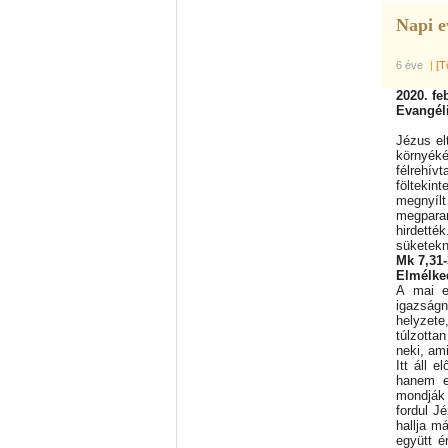
Napi e
6 éve
|
[T
2020. fe
Evangél
Jézus el
környéké
félrehívt
föltekin
megnyíl
megparan
hirdetté
süketekn
Mk 7,31-
Elmélke
A mai e
igazságn
helyzete
túlzotta
neki, am
Itt áll 
hanem e
mondják 
fordul Jé
hallja m
együtt é