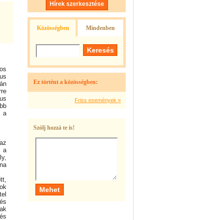
Hírek szerkesztése
Közösségben
Mindenben
ros
zus
Ez történt a közösségben:
tán
rre
us
Friss események »
ább
: a
Szólj hozzá te is!
az
k a
ly,
tna
tt,
ok
tel
 és
sak
 és