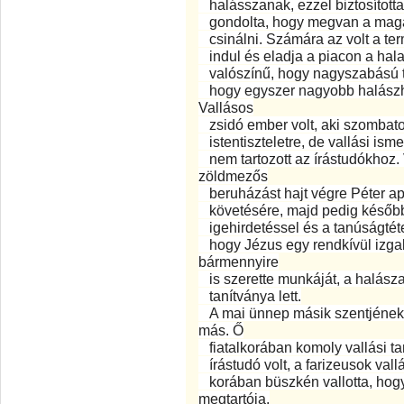
halásszanak, ezzel biztosított
gondolta, hogy megvan a maga f
csinálni. Számára az volt a te
indul és eladja a piacon a halak
valószínű, hogy nagyszabású ter
hogy egyszer nagyobb halászhaj
Vallásos
zsidó ember volt, aki szombaton
istentiszteletre, de vallási ism
nem tartozott az írástudókhoz.
zöldmezős
beruházást hajt végre Péter ap
követésére, majd pedig később
igehirdetéssel és a tanúságtétel
hogy Jézus egy rendkívül izgalm
bármennyire
is szerette munkáját, a halásza
tanítványa lett.
A mai ünnep másik szentjének, 
más. Ő
fiatalkorában komoly vallási tan
írástudó volt, a farizeusok vallá
korában büszkén vallotta, hogy 
megtartója.