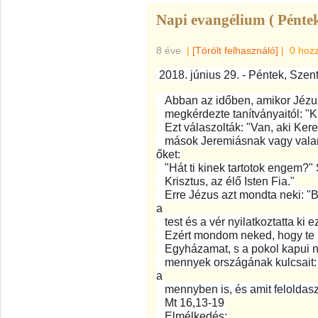
Napi evangélium ( Péntek
8 éve
|
[Törölt felhasználó]
|
0 hoz
2018. június 29. - Péntek, Szen
Abban az időben, amikor Jézus
megkérdezte tanítványaitól: "Ki
Ezt válaszolták: "Van, aki Keres
mások Jeremiásnak vagy valame
őket:
"Hát ti kinek tartotok engem?" 
Krisztus, az élő Isten Fia."
Erre Jézus azt mondta neki: "B
a
test és a vér nyilatkoztatta ki
Ezért mondom neked, hogy te Pé
Egyházamat, s a pokol kapui n
mennyek országának kulcsait: A
a
mennyben is, és amit feloldasz 
Mt 16,13-19
Elmélkedés: