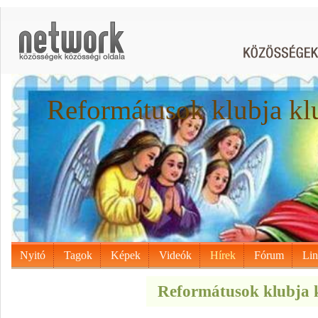
Reformátusok klubja kl
Nyitó
Tagok
Képek
Videók
Hírek
Fórum
Li
Reformátusok klubja k