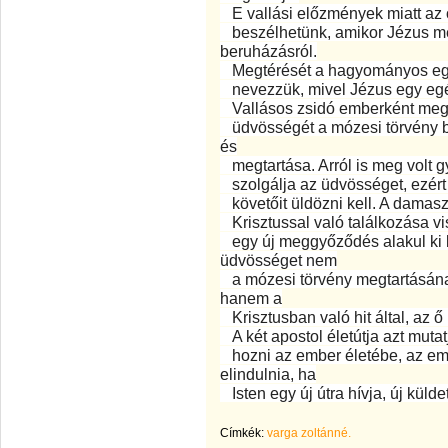
E vallási előzmények miatt az ő
beszélhetünk, amikor Jézus me
beruházásról.
Megtérését a hagyományos egyh
nevezzük, mivel Jézus egy egész
Vallásos zsidó emberként meg 
üdvösségét a mózesi törvény bi
és
megtartása. Arról is meg volt g
szolgálja az üdvösséget, ezért 
követőit üldözni kell. A damasz
Krisztussal való találkozása vis
egy új meggyőződés alakul ki 
üdvösséget nem
a mózesi törvény megtartásána
hanem a
Krisztusban való hit által, az 
A két apostol életútja azt muta
hozni az ember életébe, az em
elindulnia, ha
Isten egy új útra hívja, új küld
Címkék:
varga zoltánné.