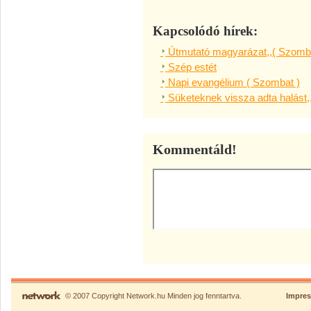
Kapcsolódó hírek:
Útmutató magyarázat,,( Szomba
Szép estét
Napi evangélium ( Szombat )
Süketeknek vissza adta halást,
Kommentáld!
© 2007 Copyright Network.hu Minden jog fenntartva.
Impre