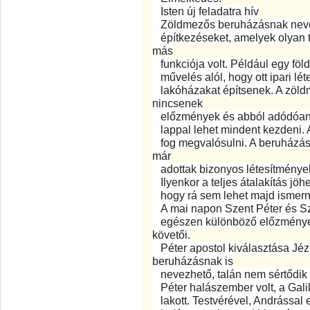
Isten új feladatra hív
Zöldmezős beruházásnak nevez
építkezéseket, amelyek olyan t
más
funkciója volt. Például egy föl
művelés alól, hogy ott ipari lé
lakóházakat építsenek. A zöld
nincsenek
előzmények és abból adódóan m
lappal lehet mindent kezdeni. 
fog megvalósulni. A beruházáso
már
adottak bizonyos létesítmények
Ilyenkor a teljes átalakítás jö
hogy rá sem lehet majd ismerni a
A mai napon Szent Péter és Sze
egészen különböző előzmények u
követői.
Péter apostol kiválasztása Jéz
beruházásnak is
nevezhető, talán nem sértődik 
Péter halászember volt, a Galil
lakott. Testvérével, Andrással 