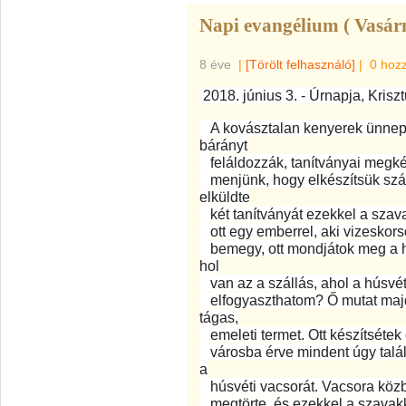
Napi evangélium ( Vasár
8 éve
|
[Törölt felhasználó]
|
0 hoz
2018. június 3. - Úrnapja, Kriszt
A kovásztalan kenyerek ünnepé
bárányt
feláldozzák, tanítványai megkér
menjünk, hogy elkészítsük szám
elküldte
két tanítványát ezekkel a szava
ott egy emberrel, aki vizeskors
bemegy, ott mondjátok meg a h
hol
van az a szállás, ahol a húsvét
elfogyaszthatom? Ő mutat majd
tágas,
emeleti termet. Ott készítsétek 
városba érve mindent úgy talál
a
húsvéti vacsorát. Vacsora közb
megtörte, és ezekkel a szavakk