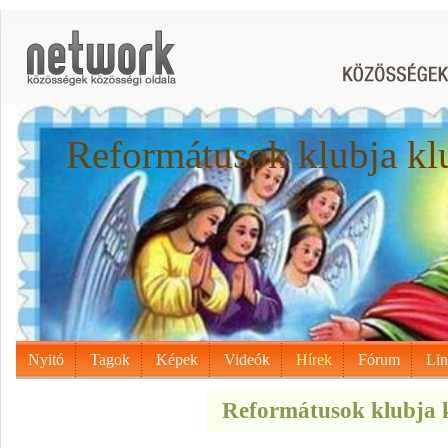
Reformátusok klubja kl
Nyitó
Tagok
Képek
Videók
Hírek
Fórum
Li
Reformátusok klubja k