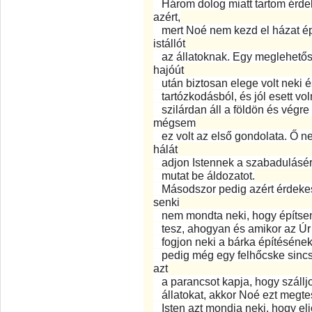
Három dolog miatt tartom érdek
azért,
mert Noé nem kezd el házat ép
istállót
az állatoknak. Egy meglehetős
hajóút
után biztosan elege volt neki 
tartózkodásból, és jól esett v
szilárdan áll a földön és végre
mégsem
ez volt az első gondolata. Ő n
hálát
adjon Istennek a szabadulásért, a
mutat be áldozatot.
Másodszor pedig azért érdekes
senki
nem mondta neki, hogy építsen 
tesz, ahogyan és amikor az Úr k
fogjon neki a bárka építésének,
pedig még egy felhőcske sincs
azt
a parancsot kapja, hogy szállj
állatokat, akkor Noé ezt megtes
Isten azt mondja neki, hogy elj