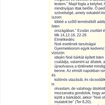
testem." Majd fogta a kelyhet, h
mindnyájan ittak belőle. Ő pedi
szövetségé, amely sokakért ki
iszom
többé a szőlő terméséből addig
Isten
országában." Ezután zsoltárt é
Mk 14,12-16. 22-26
Elmélkedés:
Noé esetének tanulságai
Gyermekkorom egyik kedvenc bib
vízözön
idején Noé bárkát épített Isten
családja, valamint az állatok, a
újraolvasva a történetet mindig 
benne. Az elmúlt napokban ism
és
különös utazását, és rácsodálk
is
olvastam, de valahogy átsiklott
mozzanatra gondolok, hogy amik
kijött a bárkából, akkor "Noé ol
mutatott be" (Ter 8,20).