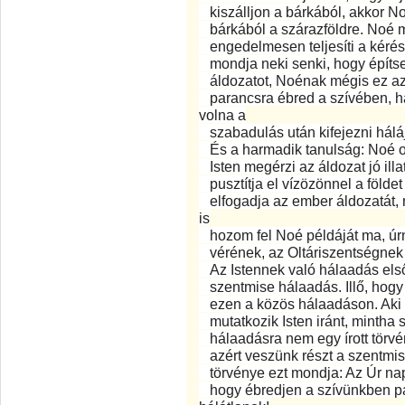
kiszálljon a bárkából, akkor No
bárkából a szárazföldre. Noé m
engedelmesen teljesíti a kérés
mondja neki senki, hogy építsen
áldozatot, Noénak mégis ez az 
parancsra ébred a szívében, h
volna a
szabadulás után kifejezni háláj
És a harmadik tanulság: Noé ol
Isten megérzi az áldozat jó ill
pusztítja el vízözönnel a földet 
elfogadja az ember áldozatát, 
is
hozom fel Noé példáját ma, úrn
vérének, az Oltáriszentségne
Az Istennek való hálaadás els
szentmise hálaadás. Illő, hogy
ezen a közös hálaadáson. Aki e
mutatkozik Isten iránt, mintha
hálaadásra nem egy írott törvé
azért veszünk részt a szentmis
törvénye ezt mondja: Az Úr napj
hogy ébredjen a szívünkben pa