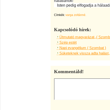
hálátlanok!
Isten pedig elfogadja a hálaadá
Címkék:
varga zoltánné.
Kapcsolódó hírek:
Útmutató magyarázat,,( Szomba
Szép estét
Napi evangélium ( Szombat )
Süketeknek vissza adta halást,
Kommentáld!