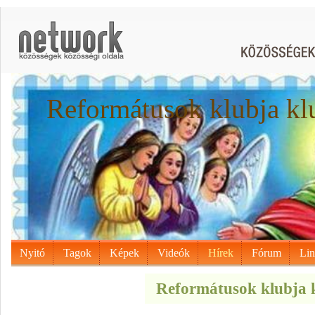
Reformátusok klubja kl
Nyitó
Tagok
Képek
Videók
Hírek
Fórum
Li
Reformátusok klubja k