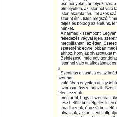
eseményekre, amelyek aznap tö
elmélyülten, az Istennel való ta
Isten akarata tárul fel azok sz
szerint élni. Isten megszólít mi
teljes és boldog az életünk, l
minket.
A harmadik szempont: Legyen 
felfedezés vágya! Igen, szeretné
megpillantani az égen. Szeretn
szeretnénk egyre jobban megért
ahhoz, hogy az olvasottakat me
Befejezésül még egy gondolat:
Istennel való találkozásnak és
a
Szentírás olvasása és az imádk
azonban
valójában egyetlen út, így tehá
szorosan összetartozik. Szent 
feledkezzünk
meg arról, hogy a szentírás olv
lesz belőle beszélgetés Isten é
imádkozunk, őhozzá beszélünk, é
olvassuk, akkor Istent hallgatj