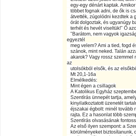
egy-egy dénárt kaptak. Amikor az
többet fognak adni, de ők is cs
átvették, zúgolódni kezdtek a g
órát dolgoztak, és ugyanúgy bán
terhét és hevét viseltük!" Ő azo
"Barátom, nem vagyok igazság
egyeztél
meg velem? Ami a tied, fogd és
szánok, mint neked. Talán azza
akarok? Vagy rossz szemmel né
az
utolsókból elsők, és az elsőkbő
Mt 20,1-16a
Elmélkedés:
Mint égen a csillagok
A Katolikus Egyház szeptember 
Szentírás ünnepét tartja, amely 
kinyilatkoztatott üzenetét tarta
éjszakai égbolt: minél tovább n
rajta. Ez a hasonlat több szem
Szentírás olvasásának fontoss
Az első ilyen szempont: a Sze
körülményeket biztosítanunk, ol