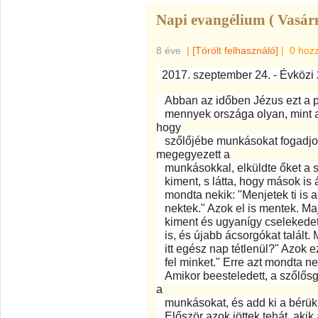
Napi evangélium ( Vasár
8 éve
|
[Törölt felhasználó]
|
0 hoz
2017. szeptember 24. - Évközi 
Abban az időben Jézus ezt a p
mennyek országa olyan, mint a
hogy
szőlőjébe munkásokat fogadjon
megegyezett a
munkásokkal, elküldte őket a s
kiment, s látta, hogy mások is á
mondta nekik: "Menjetek ti is 
nektek." Azok el is mentek. Maj
kiment és ugyanígy cselekedett
is, és újabb ácsorgókat talált. 
itt egész nap tétlenül?" Azok ez
fel minket." Erre azt mondta nek
Amikor beesteledett, a szőlősga
a
munkásokat, és add ki a bérüke
Először azok jöttek tehát, akik 