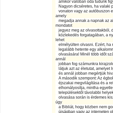
amikor valóban oda tudunk figy
Nagyon dicséretes, ha valaki 
vonaton vagy az autóbuszon elo
amely
megadja annak a napnak az ala
mondatot
jegyez meg az olvasottakból, de
közlekedés forgatagában, a 
lehet
elmélyülten olvasni. Ezért, ha 
legalább hetente egy alkalomma
olvasására! Minél több időt sz
annál
jobban fog számunkra kirajzoló
látjuk azt az életutat, amelyet 
és annál jobban megértjük hiv
A második szempont: Az égbolto
éjszakai megvilágítása és a re
elhomályosítja, mintha egyetlen
településektől távolabbi helyekr
olvasása során is érdemes kis
úgy
a Bibliát, hogy közben nem gon
újságban vagy az interneten o