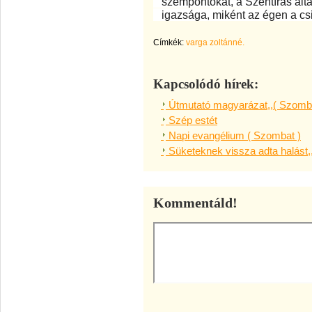
szempontokat, a Szentírás álta
igazsága, miként az égen a csi
Címkék:
varga zoltánné.
Kapcsolódó hírek:
Útmutató magyarázat,,( Szomba
Szép estét
Napi evangélium ( Szombat )
Süketeknek vissza adta halást,
Kommentáld!