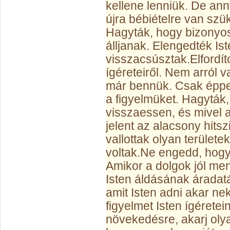
kellene lenniük. De an
újra bébiételre van szü
Hagyták, hogy bizonyos
álljanak. Elengedték Iste
visszacsúsztak.
Elfordít
ígéreteiről. Nem arról 
már bennük. Csak éppen
a figyelmüket. Hagyták,
visszaessen, és mivel a
jelent az alacsony hits
vallottak olyan terület
voltak.
Ne engedd, hogy
Amikor a dolgok jól me
Isten áldásának áradat
amit Isten adni akar ne
figyelmet Isten ígéretei
növekedésre, akarj olya