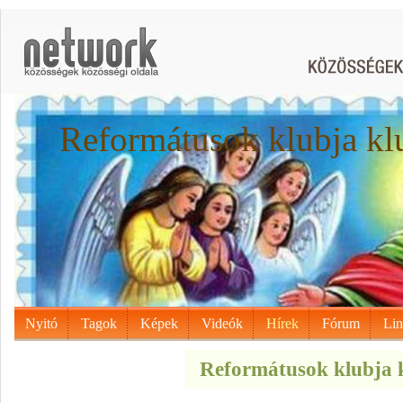
Reformátusok klubja kl
Nyitó
Tagok
Képek
Videók
Hírek
Fórum
Li
Reformátusok klubja k