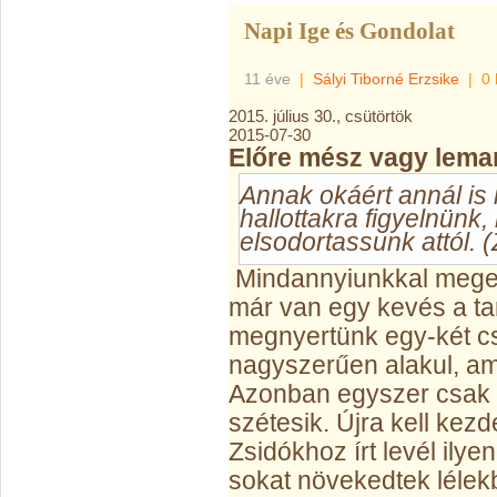
Napi Ige és Gondolat
11 éve
|
Sályi Tiborné Erzsike
|
0 
2015. július 30., csütörtök
2015-07-30
Előre mész vagy lema
Annak okáért annál is
hallottakra figyelnünk
elsodortassunk attól. (
Mindannyiunkkal megese
már van egy kevés a t
megnyertünk egy-két cs
nagyszerűen alakul, am
Azonban egyszer csak
szétesik. Újra kell kez
Zsidókhoz írt levél ily
sokat növekedtek lélek