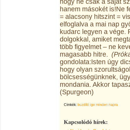
hogy ne csak a saját sz
hanem másokét is!
Ne f
= alacsony hitszint = v
elfoglalva a mai nap g
kudarc legyen a vége. 
dolgokkal, amiket megta
több figyelmet – ne kev
magasabb hitre.
(Prók
gondolata:
Isten úgy di
hogy olyan szorultság
bölcsességünknek, ügy
mondania. Akkor tapasz
(Spurgeon)
Címkék:
buzdító ige minden napra
Kapcsolódó hírek: