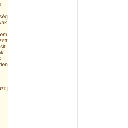
a
nség
vak
nem
zett
sit
nk
k
nden
üzdj