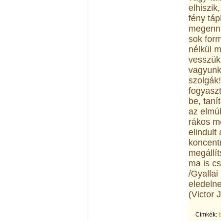
elhiszik
fény tá
megenni,
sok form
nélkül m
vesszük
vagyunk
szolgák!
fogyasz
be, taní
az elmú
rákos m
elindult
koncent
megállít
ma is cs
/Gyallai
eledelne
(Victor 
Címkék: