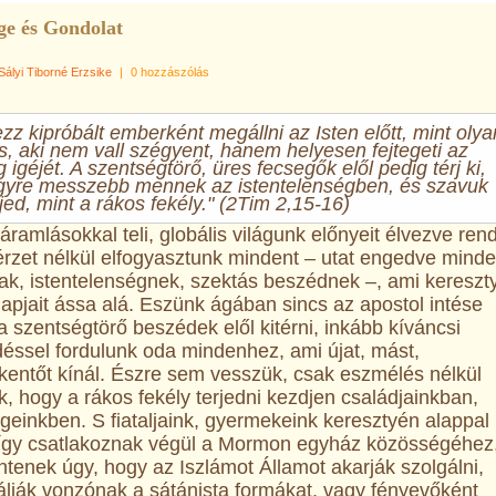
ge és Gondolat
Sályi Tiborné Erzsike
|
0 hozzászólás
zz kipróbált emberként megállni az Isten előtt, mint olya
, aki nem vall szégyent, hanem helyesen fejtegeti az
 igéjét. A szentségtörő, üres fecsegők elől pedig térj ki,
gyre messzebb mennek az istentelenségben, és szavuk
jed, mint a rákos fekély." (2Tim 2,15-16)
ramlásokkal teli, globális világunk előnyeit élvezve ren
érzet nélkül elfogyasztunk mindent – utat engedve mind
nak, istentelenségnek, szektás beszédnek –, ami kereszt
lapjait ássa alá. Eszünk ágában sincs az apostol intése
a szentségtörő beszédek elől kitérni, inkább kíváncsi
éssel fordulunk oda mindenhez, ami újat, mást,
entőt kínál. Észre sem vesszük, csak eszmélés nélkül
, hogy a rákos fekély terjedni kezdjen családjainkban,
einkben. S fiataljaink, gyermekeink keresztyén alappal
 így csatlakoznak végül a Mormon egyház közösségéhez
tenek úgy, hogy az Iszlámot Államot akarják szolgálni,
álják vonzónak a sátánista formákat, vagy fényevőként