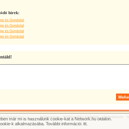
ódó hírek:
Ige és Gondolat
Ige és Gondolat
Ige és Gondolat
Ige és Gondolat
táld!
jog fenntartva.
Impresszum
Felhasználási feltételek
Adatvédelem
M
ben már mi is használunk cookie-kat a Network.hu oldalon.
cookie-k alkalmazásába. További információ:
itt
.