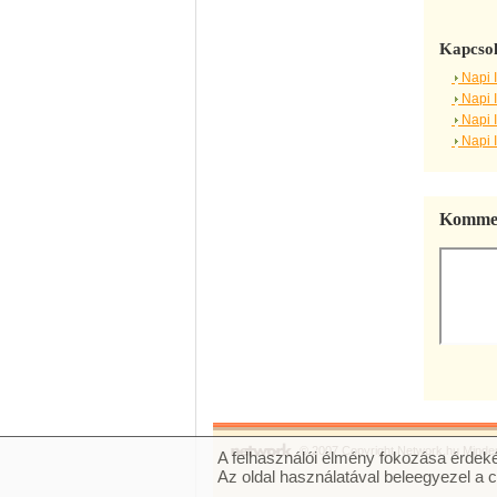
Kapcsol
Napi 
Napi 
Napi 
Napi 
Kommen
© 2007 Copyright Network.hu Minden 
A felhasználói élmény fokozása érdeké
Az oldal használatával beleegyezel a 