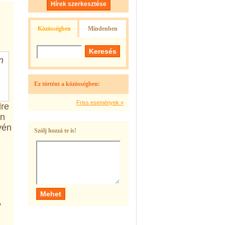
Hírek szerkesztése
Közösségben
Mindenben
n
Ez történt a közösségben:
Friss események »
dre
en
yén
Szólj hozzá te is!
,