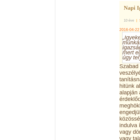
Napi I
10 éve
|
2016-04-22
„Igyeke
munkás
igazság
mert e
úgy ter
Szabad á
veszély
tanítás
hitünk a
alapján 
érdeklőd
meghökk
engedjük
közösség
indulva
vagy dön
vagy tal