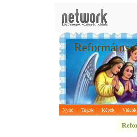
Reformátusok
Nyitó
Tagok
Képek
Videók
Refor