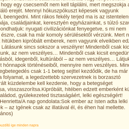
, hogy egy csecsemőt nem kell táplálni, mert megszokja 
pláló erejét. Mennyi hókuszpókuszt képesek vagyunk
 beengedni. Mint rákos fekély terjed ma is az istentele
ája, családjainkat, keresztyén egyházainkat, s túlzó sza
ondhatjuk: nyugati civilizációnkat fenyegetve, s mi nem
 észre, csak ha már komoly sérülésektől vérzünk. Mert 
 hitükben kipróbált emberek, nem vagyunk elveikben ed
 Látásunk sincs sokszor a veszélyre! Mindenből csak kic
tunk, az nem veszélyes… Mindenből csak kicsit engedü
tásból, idegenből, kultúrából – az nem veszélyes… Látju
lt hónnapok történéseiből, mennyire nem veszélyes. Mi
egbetegedés csak 1-1 beteg sejttel kezdődik, de ha már
 a folyamat, a legedzettebb szervezetnek is borzasztó
rált küzdelembe kell kezdenie, hogy a betegséget
sa, visszaszorítsa.
Kipróbált, hitében edzett emberként k
aládod, gyülekezeted tisztaságáért, lelki egészségért!
 Henrietta/
A nap gondolata:
Sok ember az Isten adta lelki
k – az Igének csak az illatával él, és éhen hal mellette.
János)
buzdító ige minden napra