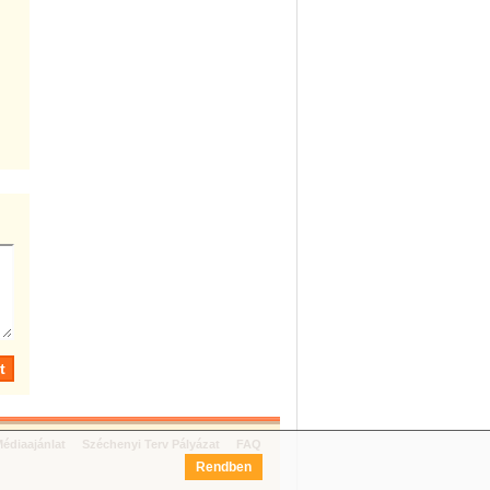
édiaajánlat
Széchenyi Terv Pályázat
FAQ
Rendben