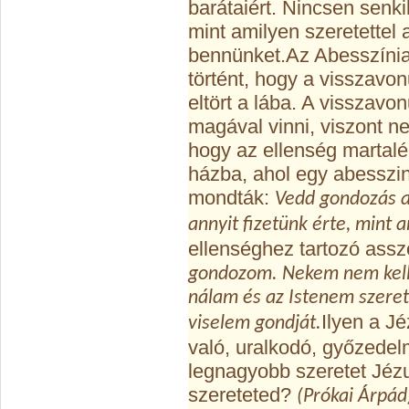
barátaiért. Nincsen senk
mint amilyen szeretettel 
bennünket.
Az Abesszínia
történt, hogy a visszavo
eltört a lába. A visszavo
magával vinni, viszont n
hogy az ellenség martal
házba, ahol egy abesszin 
mondták:
Vedd gondozás al
annyit fizetünk érte, mint 
ellenséghez tartozó asszo
gondozom. Nekem nem kell a
nálam és az Istenem szere
Ilyen a J
viselem gondját.
való, uralkodó, győzedel
legnagyobb szeretet Jézu
szereteted?
(Prókai Árpád