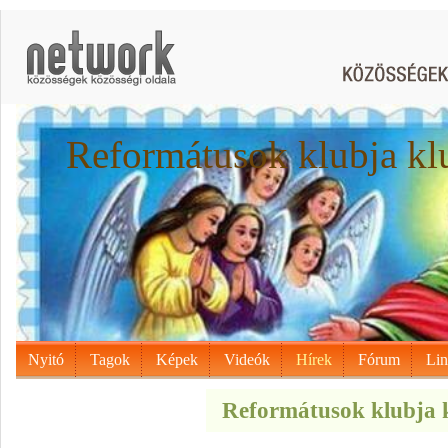
Reformátusok klubja kl
Nyitó
Tagok
Képek
Videók
Hírek
Fórum
Li
Reformátusok klubja k