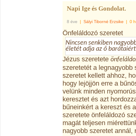
Napi Ige és Gondolat.
8 éve
|
Sályi Tiborné Erzsike
|
0 h
Önfeláldozó szeretet
Nincsen senkiben nagyobb 
életét adja az ő barátaiért
Jézus szeretete
önfeláldo
szeretetét a legnagyobb 
szeretet kellett ahhoz, 
hogy lejöjjön erre a bűnö
velünk minden nyomorúsá
keresztet és azt hordozz
bűneinkért a kereszt és a
szeretete önfeláldozó sze
magát teljesen miérettün
nagyobb szeretet annál, m