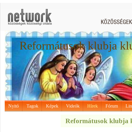
Reformátusok klubja kl
Nyitó
Tagok
Képek
Videók
Hírek
Fórum
Li
Reformátusok klubja k