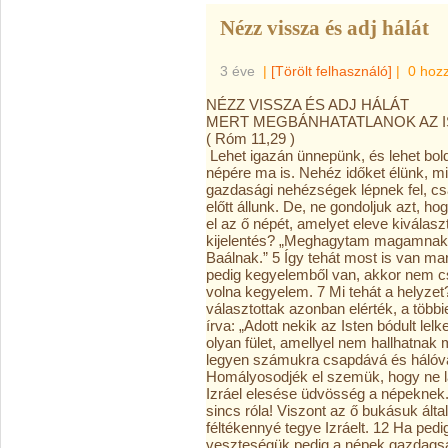
Nézz vissza és adj hálát
3 éve
|
[Törölt felhasználó]
|
0 hoz
NÉZZ VISSZA ÉS ADJ HÁLÁT
MERT MEGBÁNHATATLANOK AZ IS
( Róm 11,29 )
Lehet igazán ünnepünk, és lehet bol
népére ma is. Nehéz időket élünk, m
gazdasági nehézségek lépnek fel, cs
előtt állunk. De, ne gondoljuk azt, ho
el az ő népét, amelyet eleve kiválaszt
kijelentés? „Meghagytam magamnak hét
Baálnak.” 5 Így tehát most is van ma
pedig kegyelemből van, akkor nem c
volna kegyelem. 7 Mi tehát a helyzet?
választottak azonban elérték, a töb
írva: „Adott nekik az Isten bódult lel
olyan fület, amellyel nem hallhatnak
legyen számukra csapdává és hálóv
Homályosodjék el szemük, hogy ne l
Izráel elesése üdvösség a népeknek.
sincs róla! Viszont az ő bukásuk álta
féltékennyé tegye Izráelt. 12 Ha pedi
veszteségük pedig a népek gazdagsá