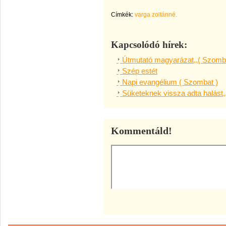
Címkék:
varga zoltánné.
Kapcsolódó hírek:
Útmutató magyarázat,,( Szomba
Szép estét
Napi evangélium ( Szombat )
Süketeknek vissza adta halást,
Kommentáld!