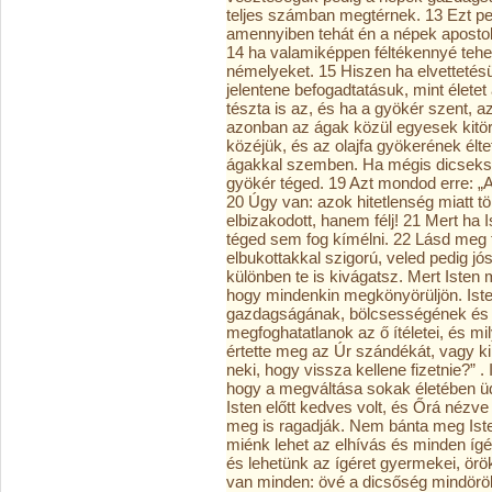
teljes számban megtérnek. 13 Ezt p
amennyiben tehát én a népek apostol
14 ha valamiképpen féltékennyé teh
némelyeket. 15 Hiszen ha elvettetés
jelentene befogadtatásuk, mint életet
tészta is az, és ha a gyökér szent, a
azonban az ágak közül egyesek kitörett
közéjük, és az olajfa gyökerének élte
ágakkal szemben. Ha mégis dicseksz
gyökér téged. 19 Azt mondod erre: „A
20 Úgy van: azok hitetlenség miatt töre
elbizakodott, hanem félj! 21 Mert ha 
téged sem fog kímélni. 22 Lásd meg t
elbukottakkal szigorú, veled pedig 
különben te is kivágatsz. Mert Isten
hogy mindenkin megkönyörüljön. Iste
gazdagságának, bölcsességének és 
megfoghatatlanok az ő ítéletei, és mil
értette meg az Úr szándékát, vagy ki 
neki, hogy vissza kellene fizetnie?” 
hogy a megváltása sokak életében üd
Isten előtt kedves volt, és Őrá nézve
meg is ragadják. Nem bánta meg Isten,
miénk lehet az elhívás és minden ígéret
és lehetünk az ígéret gyermekei, örö
van minden: övé a dicsőség mindör