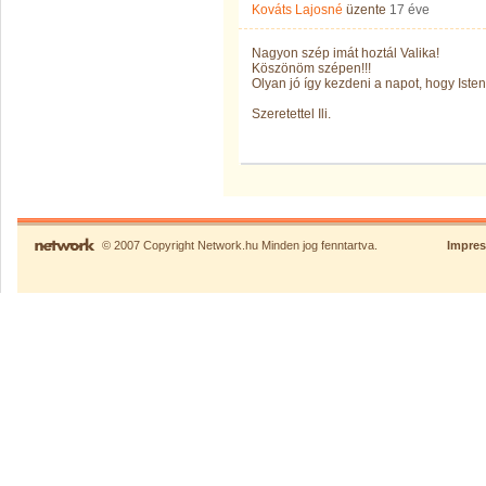
Kováts Lajosné
üzente
17 éve
Nagyon szép imát hoztál Valika!
Köszönöm szépen!!!
Olyan jó így kezdeni a napot, hogy Iste
Szeretettel Ili.
© 2007 Copyright Network.hu Minden jog fenntartva.
Impre