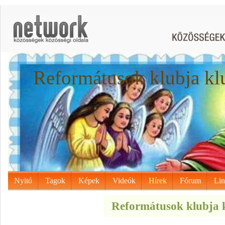
Reformátusok klubja kl
Nyitó
Tagok
Képek
Videók
Hírek
Fórum
Li
Reformátusok klubja k