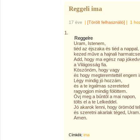
Reggeli ima
17 éve
|
[Törölt felhasználó]
|
1 ho
Reggelre
Uram, Istenem,
tiéd az éjszaka és tiéd a nappal,
kezed műve a hajnali harmatcse
Add, hogy ma egész nap jókedvű 
a Világosság fia.
Köszönöm, hogy vagy
és hogy megteremtettél engem i
Légy mindig jó hozzám,
és a te irgalmas szereteted
ragyogjon mindig fölöttem.
Óvj meg a bűntől a mai napon,
tölts el a te Lelkeddel.
Jó akarok lenni, hogy örömöd te
és szeretni akarlak téged, Uram
Amen.
Címkék:
ima