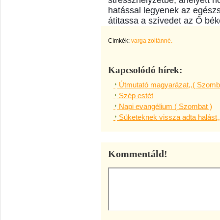
stresszhelyzetbe, ahelyett 
hatással legyenek az egész
átitassa a szívedet az Ő bé
Címkék:
varga zoltánné.
Kapcsolódó hírek:
Útmutató magyarázat,,( Szomba
Szép estét
Napi evangélium ( Szombat )
Süketeknek vissza adta halást,
Kommentáld!