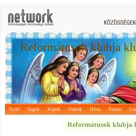
Reformátusok klubja kl
Nyitó
Tagok
Képek
Videók
Hírek
Fórum
Li
Reformátusok klubja k