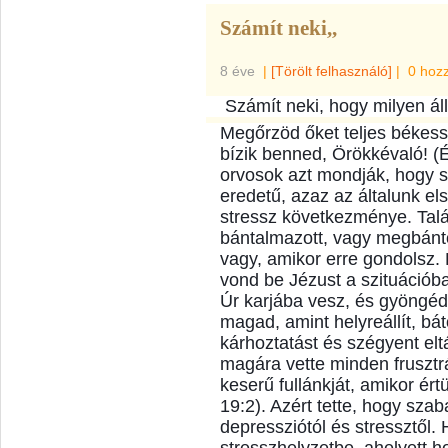
Számít neki,,
8 éve
|
[Törölt felhasználó]
|
0 hoz
Számít neki, hogy milyen ál
Megőrzöd őket teljes békess
bízik benned, Örökkévaló! (
orvosok azt mondják, hogy 
eredetű, azaz az általunk el
stressz következménye. Talá
bántalmazott, vagy megbánt
vagy, amikor erre gondolsz. 
vond be Jéz
ust a szituációb
Úr karjába vesz, és gyöngéd
magad, amint helyreállít, bá
kárhoztatást és szégyent elt
magára vette minden frusztr
keserű fullánkját, amikor ért
19:2). Azért tette, hogy szab
depressziótól és stressztől.