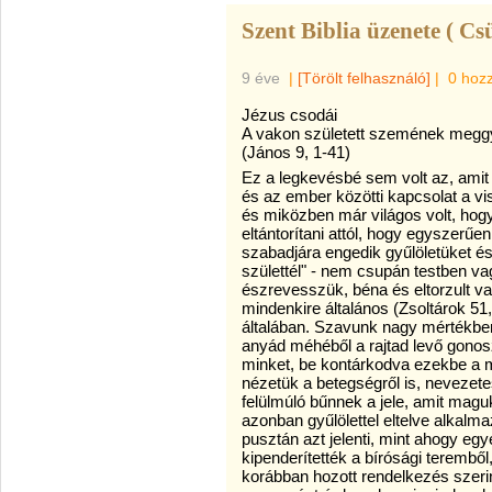
Szent Biblia üzenete ( Cs
9 éve
|
[Törölt felhasználó]
|
0 hoz
Jézus csodái
A vakon született szemének meggy
(János 9, 1-41)
Ez a legkevésbé sem volt az, amit 
és az ember közötti kapcsolat a viss
és miközben már világos volt, ho
eltántorítani attól, hogy egyszerűen
szabadjára engedik gyűlöletüket é
születtél" - nem csupán
testben va
észrevesszük, béna és eltorzult va
mindenkire általános (Zsoltárok 51
általában. Szavunk nagy mértékben e
anyád méhéből a rajtad levő gonoszs
minket, be kontárkodva ezekbe a
nézetük a betegségről is, nevezet
felülmúló bűnnek a jele, amit maguk
azonban gyűlölettel eltelve alkalma
pusztán azt jelenti, mint ahogy e
kipenderítették a bírósági teremből
korábban hozott rendelkezés szerint