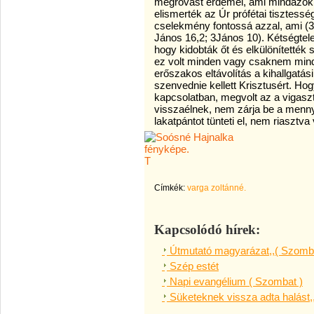
megrovást érdemel, ami mindazokr
elismerték az Úr prófétai tisztessé
cselekmény fontossá azzal, ami (3
János 16,2; 3János 10). Kétségtelen
hogy kidobták őt és elkülönítették
ez volt minden vagy csaknem minden
erőszakos eltávolítás a kihallgatá
szenvednie kellett Krisztusért. Hog
kapcsolatban, megvolt az a vigasz
visszaélnek, nem zárja be a menny
lakatpántot tünteti el, nem riasztv
T
Címkék:
varga zoltánné.
Kapcsolódó hírek:
Útmutató magyarázat,,( Szomba
Szép estét
Napi evangélium ( Szombat )
Süketeknek vissza adta halást,