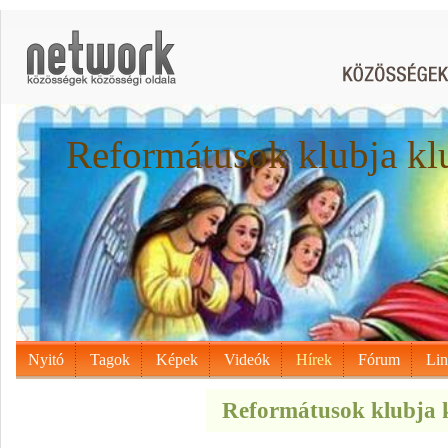
Reformátusok klubja kl
Nyitó
Tagok
Képek
Videók
Hírek
Fórum
Li
Reformátusok klubja k