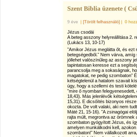
Szent Biblia üzenete ( Cs
9 éve
|
[Törölt felhasználó]
|
0 hoz
Jézus csodái
A beteg asszony helyreállítása 2. 
(Lukács 13, 10-17)
"Amikor Jézus meglátta őt, és ezt
betegségedből." Nem várva, amíg s
jóllehet valószínűleg az asszony jel
tapintatosan keresse ezt a segíts
parancsolja meg a sokaságnak, hog
magatokat, ne pedig szombaton" És
kétségtelenül a hatalom szavait kí
úgy, hogy a szellemi és testi kötel
"mire ő nyomban felegyenesedett, é
18,43). Más jelenlévők kétségtelenü
15,31). E dicsőítés bizonyos része 
okozta. De volt valaki, aki nem tud
Máté 21, 15-16). "A zsinagógai elö
rajta múlt, megrontva az örömnek 
szombaton gyógyított Jézus, és íg
amelyen munkálkodni kell, azokon j
szombaton!" Nem vállalkozott arra