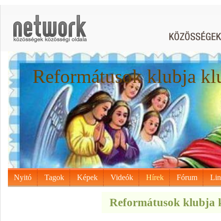
Reformátusok klubja kl
Nyitó
Tagok
Képek
Videók
Hírek
Fórum
Li
Reformátusok klubja k