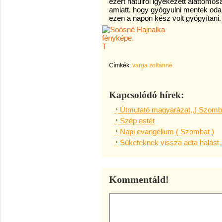
ezért hátulról igyekezett alattomosa
amiatt, hogy gyógyulni mentek oda.
ezen a napon kész volt gyógyítani
T
Címkék:
varga zoltánné.
Kapcsolódó hírek:
Útmutató magyarázat,,( Szomba
Szép estét
Napi evangélium ( Szombat )
Süketeknek vissza adta halást,
Kommentáld!