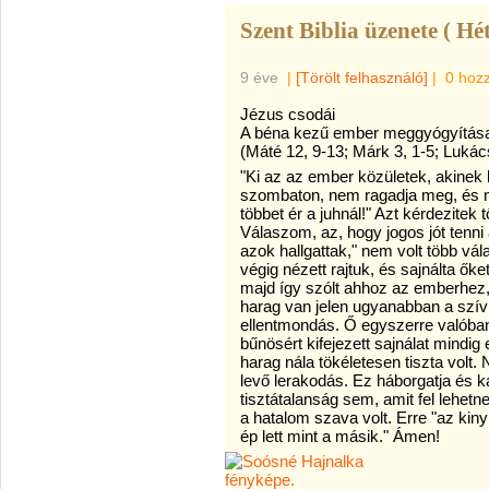
Szent Biblia üzenete ( Hét
9 éve
|
[Törölt felhasználó]
|
0 hoz
Jézus csodái
A béna kezű ember meggyógyítása
(Máté 12, 9-13; Márk 3, 1-5; Lukác
"Ki az az ember közületek, akinek
szombaton, nem ragadja meg, és 
többet ér a juhnál!" Azt kérdezite
Válaszom, az, hogy jogos jót tenni
azok hallgattak," nem volt több vá
végig nézett r
ajtuk, és sajnálta ők
majd így szólt ahhoz az emberhez, 
harag van jelen ugyanabban a szí
ellentmondás. Ő egyszerre valóban
bűnösért kifejezett sajnálat mindig 
harag nála tökéletesen tiszta vol
levő lerakodás. Ez háborgatja és ká
tisztátalanság sem, amit fel lehet
a hatalom szava volt. Erre "az kin
ép lett mint a másik." Ámen!