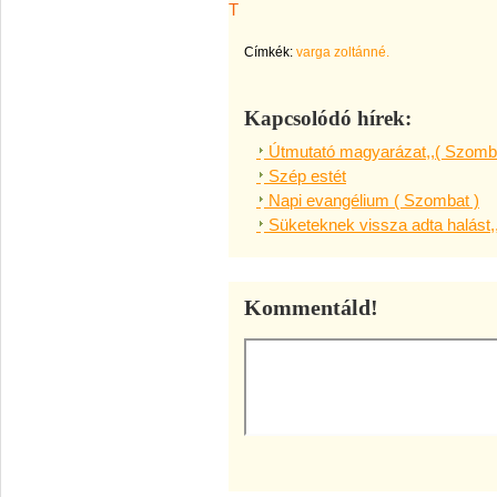
T
Címkék:
varga zoltánné.
Kapcsolódó hírek:
Útmutató magyarázat,,( Szomba
Szép estét
Napi evangélium ( Szombat )
Süketeknek vissza adta halást,
Kommentáld!