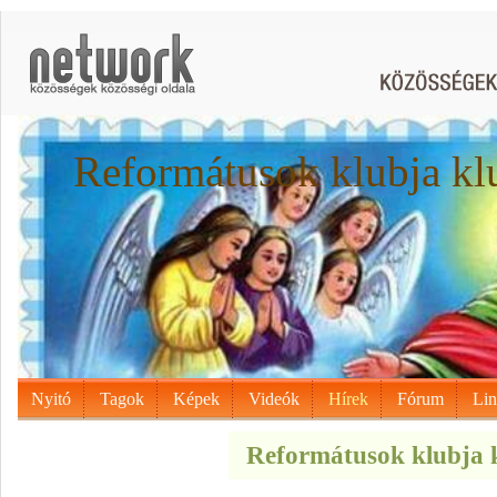
Reformátusok klubja kl
Nyitó
Tagok
Képek
Videók
Hírek
Fórum
Li
Reformátusok klubja k