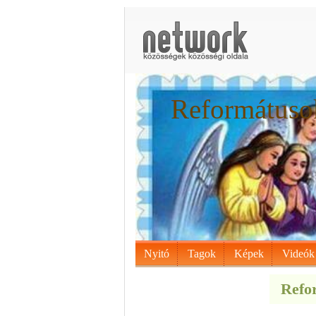
Reformátusok
Nyitó
Tagok
Képek
Videók
Refor