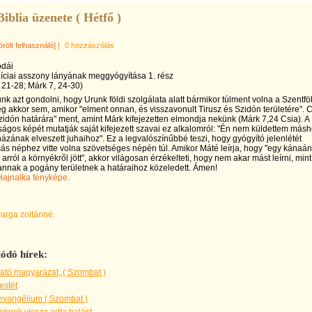
Biblia üzenete ( Hétfő )
örölt felhasználó]
|
0 hozzászólás
odái
níciai asszony lányának meggyógyítása 1. rész
 21-28; Márk 7, 24-30)
nk azt gondolni, hogy Urunk földi szolgálata alatt bármikor túlment volna a Szentfö
ég akkor sem, amikor "elment onnan, és visszavonult Tirusz és Szidón területére". 
zidón határára" ment, amint Márk kifejezetten elmondja nekünk (Márk 7,24 Csia). A
ságos képét mutatják saját kifejezett szavai ez alkalomról: "Én nem küldettem másh
házának elveszett juhaihoz". Ez a legvalószínűbbé teszi, hogy gyógyító jelenlétét
ás néphez vitte volna szövetséges népén túl. Amikor Máté leírja, hogy "egy kánaán
 arról a környékről jött", akkor világosan érzékelteti, hogy nem akar mást leírni, mint
annak a pogány területnek a határaihoz közeledett. Ámen!
varga zoltánné.
ódó hírek:
ató magyarázat,,( Szombat )
estét
evangélium ( Szombat )