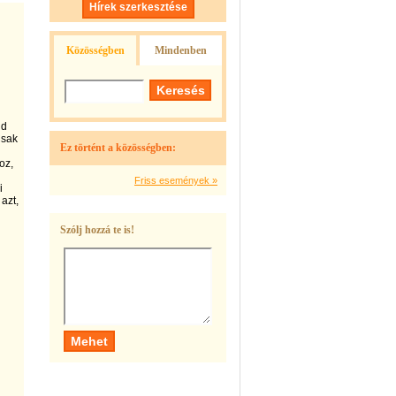
Hírek szerkesztése
Közösségben
Mindenben
ld
Csak
Ez történt a közösségben:
oz,
Friss események »
i
 azt,
Szólj hozzá te is!