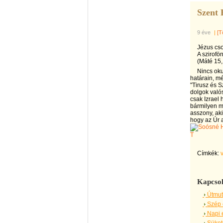
Szent 
9 éve
|
[T
Jézus cs
A szirofö
(Máté 15,
Nincs oku
határain, m
"Tirusz és S
dolgok való
csak Izrael 
bármilyen m
asszony, aki
hogy az Úr 
T
Címkék:
Kapcsol
Útmut
Szép 
Napi 