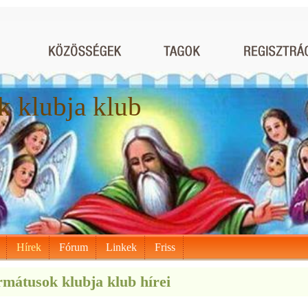
 klubja klub
Hírek
Fórum
Linkek
Friss
mátusok klubja klub hírei