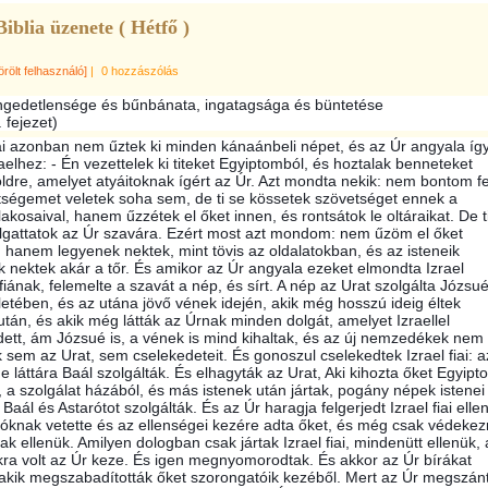
Biblia üzenete ( Hétfő )
örölt felhasználó]
|
0 hozzászólás
engedetlensége és bűnbánata, ingatagsága és büntetése
. fejezet)
iai azonban nem űztek ki minden kánaánbeli népet, és az Úr angyala íg
raelhez: - Én vezettelek ki titeket Egyiptomból, és hoztalak benneteket
öldre, amelyet atyáitoknak ígért az Úr. Azt mondta nekik: nem bontom fe
tségemet veletek soha sem, de ti se kössetek szövetséget ennek a
lakosaival, hanem űzzétek el őket innen, és rontsátok le oltáraikat. De t
llgattatok az Úr szavára. Ezért most azt mondom: nem űzöm el őket
, hanem legyenek nektek, mint tövis az oldalatokban, és az isteneik
 nektek akár a tőr. És amikor az Úr angyala ezeket elmondta Izrael
iának, felemelte a szavát a nép, és sírt. A nép az Urat szolgálta Józsu
etében, és az utána jövő vének idején, akik még hosszú ideig éltek
tán, és akik még látták az Úrnak minden dolgát, amelyet Izraellel
dett, ám Józsué is, a vének is mind kihaltak, és az új nemzedékek nem
 sem az Urat, sem cselekedeteit. És gonoszul cselekedtek Izrael fiai: a
 láttára Baál szolgálták. És elhagyták az Urat, Aki kihozta őket Egyipt
l, a szolgálat házából, és más istenek után jártak, pogány népek istenei
 Baál és Astarótot szolgálták. És az Úr haragja felgerjedt Izrael fiai ellen
óknak vetette és az ellenségei kezére adta őket, és még csak védekez
ak ellenük. Amilyen dologban csak jártak Izrael fiai, mindenütt ellenük, 
kra volt az Úr keze. És igen megnyomorodtak. És akkor az Úr bírákat
, akik megszabadították őket szorongatóik kezéből. Mert az Úr megszán