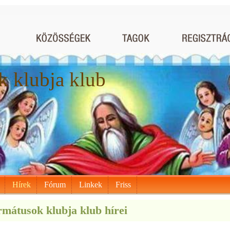
 klubja klub
Hírek
Fórum
Linkek
Friss
mátusok klubja klub hírei