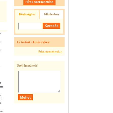
Hírek szerkesztése
Közösségben
Mindenben
y
l
Ez történt a közösségben:
i
Friss események »
Szólj hozzá te is!
é
z
om
:
ni
a
ta