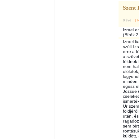
Szent 
8 éve
|
[T
Izrael 
(Bírák 2
Izrael f
szólt Iz
erre a f
a szöve
földnek 
nem h
a
előletek
legyenek
minden f
egész él
Józsué u
cseleke
ismerték
Úr szeme
földjérő
után, és
ragadoz
sem bírt
rontásu
küldött