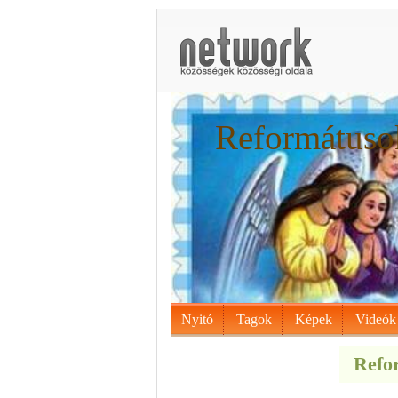
Reformátusok
Nyitó
Tagok
Képek
Videók
Refor