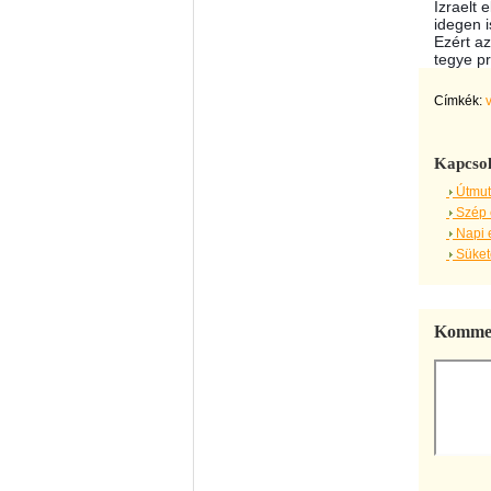
Izraelt
idegen i
Ezért a
tegye pr
Címkék:
Kapcsol
Útmut
Szép 
Napi 
Sükete
Kommen