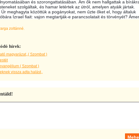
 elnyomatásában és szorongattatásában. Ám ők nem hallgattak a bírákr
steneket szolgáltak, és hamar letértek az útról, amelyen atyáik jártak.
z Úr meghagyta közöttük a pogányokat, nem űzte őket el, hogy általuk
óbára Izrael fiait: vajon megtartják-e parancsolatait és törvényét? Áme
varga zoltánné.
ódó hírek:
ató magyarázat,,( Szombat )
estét
evangélium ( Szombat )
knek vissza adta halást,,
táld!