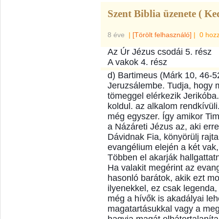
Szent Biblia üzenete ( Ke
8 éve
|
[Törölt felhasználó]
|
0 hoz
Az Úr Jézus csodái 5. rész
A vakok 4. rész
d) Bartimeus (Márk 10, 46-52
Jeruzsálembe. Tudja, hogy mi
tömeggel elérkezik Jerikóba.
koldul. az alkalom rendkívül
még egyszer. Így amikor Tim
a Názáreti Jézus az, aki erre
Dávidnak Fia, könyörülj rajt
evangélium elején a két vak,
Többen el akarják hallgatta
Ha valakit megérint az evang
hasonló barátok, akik ezt mo
ilyenekkel, ez csak legenda
még a hívők is akadályai leh
magatartásukkal vagy a meg