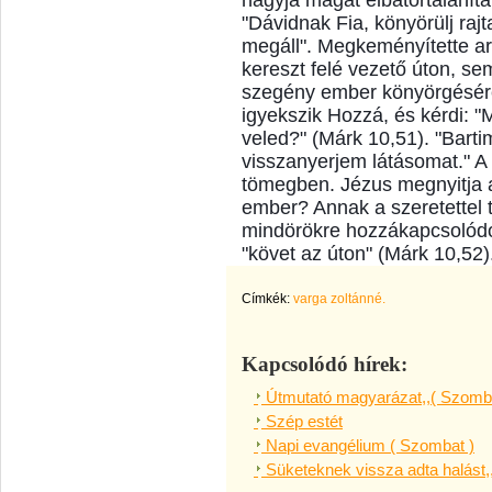
hagyja magát elbátortalaníta
"Dávidnak Fia, könyörülj raj
megáll". Megkeményítette ar
kereszt felé vezető úton, se
szegény ember könyörgésére 
igyekszik Hozzá, és kérdi: "
veled?" (Márk 10,51). "Barti
visszanyerjem látásomat." A
tömegben. Jézus megnyitja a 
ember? Annak a szeretettel te
mindörökre hozzákapcsolódot
"követ az úton" (Márk 10,52
Címkék:
varga zoltánné.
Kapcsolódó hírek:
Útmutató magyarázat,,( Szomba
Szép estét
Napi evangélium ( Szombat )
Süketeknek vissza adta halást,