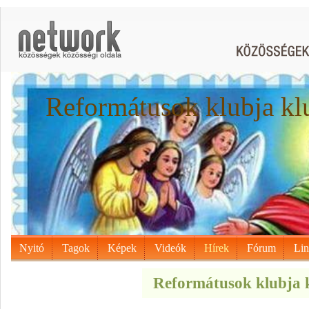
Reformátusok klubja kl
Nyitó
Tagok
Képek
Videók
Hírek
Fórum
Li
Reformátusok klubja k