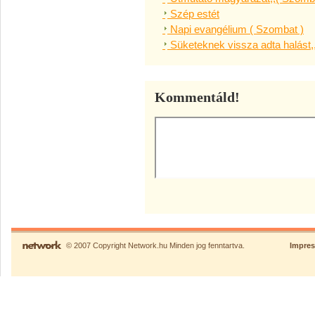
Szép estét
Napi evangélium ( Szombat )
Süketeknek vissza adta halást,
Kommentáld!
© 2007 Copyright Network.hu Minden jog fenntartva.
Impre