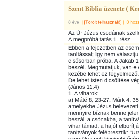
Szent Biblia üzenete ( Ke
8 éve
|
[Törölt felhasználó]
|
0 hoz
Az Úr Jézus csodáinak szell
A megpróbáltatás 1. rész
Ebben a fejezetben az esem
tanítással; így nem választju
elsősorban próba. A Jakab 1,
beszél. Megmutatjuk, van-e e
kezébe lehet ez fegyelmező,
De lehet Isten dicsőítése vég
(János 11,4)
1. A viharok:
a) Máté 8, 23-27; Márk 4, 35
amelyekbe Jézus belevezeti 
mennyire bíznak benne jelen
beszáll a csónakba, a tanítv
vihar támad, a hajót elborítj
tanítványok felébresztik: "