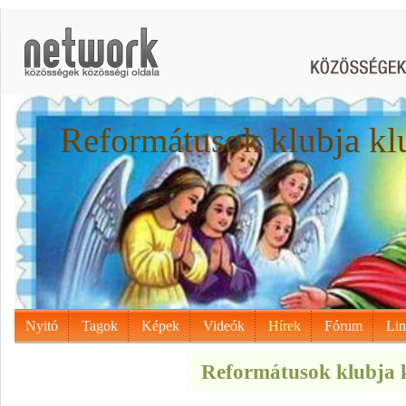
Reformátusok klubja kl
Nyitó
Tagok
Képek
Videók
Hírek
Fórum
Li
Reformátusok klubja k