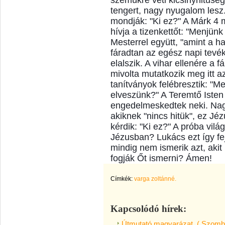
szemükre veti kicsinyhitűség
tengert, nagy nyugalom les
mondják: "Ki ez?" A Márk 4 
hívja a tizenkettőt: "Menjünk
Mesterrel együtt, "amint a h
fáradtan az egész napi tev
elalszik. A vihar ellenére a 
mivolta mutatkozik meg itt a
tanítványok felébresztik: "M
elveszünk?" A Teremtő Isten 
engedelmeskedtek neki. Nagy
akiknek "nincs hitük", ez Jé
kérdik: "Ki ez?" A próba vil
Jézusban? Lukács ezt így feje
mindig nem ismerik azt, akit
fogják Őt ismerni? Ámen!
Címkék:
varga zoltánné.
Kapcsolódó hírek:
Útmutató magyarázat,,( Szomba