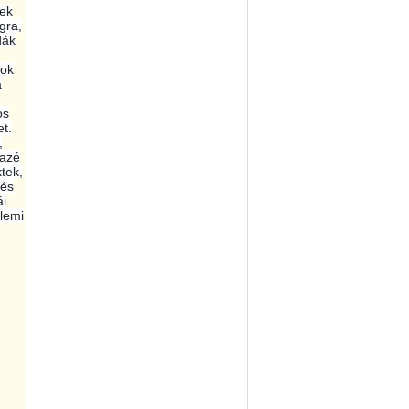
nek
gra,
dák
Sok
a
os
et.
,
 azé
tek,
 és
ái
lemi