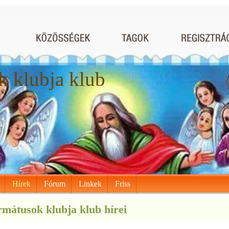
 klubja klub
Hírek
Fórum
Linkek
Friss
mátusok klubja klub hírei