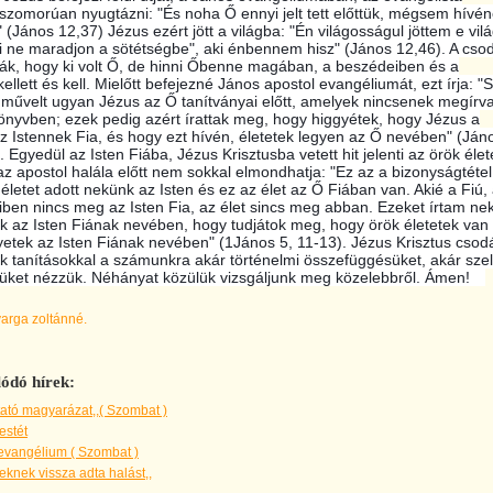
szomorúan nyugtázni: "És noha Ő ennyi jelt tett előttük, mégsem hívé
 (János 12,37) Jézus ezért jött a világba: "Én világosságul jöttem e vilá
i ne maradjon a sötétségbe", aki énbennem hisz" (János 12,46). A cso
ták, hogy ki volt Ő, de hinni Őbenne magában, a beszédeiben és a
llett és kell. Mielőtt befejezné János apostol evangéliumát, ezt írja: "
s művelt ugyan Jézus az Ő tanítványai előtt, amelyek nincsenek megírv
önyvben; ezek pedig azért írattak meg, hogy higgyétek, hogy Jézus a
az Istennek Fia, és hogy ezt hívén, életetek legyen az Ő nevében" (Ján
. Egyedül az Isten Fiába, Jézus Krisztusba vetett hit jelenti az örök élet
az apostol halála előtt nem sokkal elmondhatja: "Ez az a bizonyságtétel
életet adott nekünk az Isten és ez az élet az Ő Fiában van. Akié a Fiú,
kiben nincs meg az Isten Fia, az élet sincs meg abban. Ezeket írtam nek
ek az Isten Fiának nevében, hogy tudjátok meg, hogy örök életetek van
etek az Isten Fiának nevében" (1János 5, 11-13). Jézus Krisztus csod
k tanításokkal a számunkra akár történelmi összefüggésüket, akár szel
güket nézzük. Néhányat közülük vizsgáljunk meg közelebbről. Ámen!
varga zoltánné.
ódó hírek:
ató magyarázat,,( Szombat )
estét
evangélium ( Szombat )
knek vissza adta halást,,