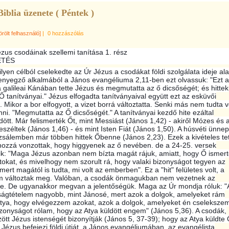
Biblia üzenete ( Péntek )
örölt felhasználó]
|
0 hozzászólás
zus csodáinak szellemi tanítása 1. rész
ETÉS
lyen célból cselekedte az Úr Jézus a csodákat földi szolgálata ideje ala
enyegző alkalmából a János evangéliuma 2,11-ben ezt olvassuk: "Ezt 
 a galileai Kánában tette Jézus és megmutatta az ő dicsőségét; és hittek
 tanítványai." Jézus elfogadta tanítványaival együtt ezt az esküvői
 Mikor a bor elfogyott, a vizet borrá változtatta. Senki más nem tudta 
ni. "Megmutatta az Ő dicsőségét." A tanítványai kezdő hite ezáltal
tt. Már felismerték Őt, mint Messiást (János 1,42) - akiről Mózes és 
eszéltek (János 1,46) - és mint Isten Fiát (János 1,50). A húsvéti ünnep
uzsálemben már többen hittek Őbenne (János 2,23). Ezek a kivételes te
hozzá vonzottak, hogy higgyenek az ő nevében. de a 24-25. versek
ik: "Maga Jézus azonban nem bízta magát rájuk, amiatt, hogy Ő ismer
okat, és mivelhogy nem szorult rá, hogy valaki bizonyságot tegyen az
mert magától is tudta, mi volt az emberben". Ez a "hit" felületes volt, a
m változtak meg. Valóban, a csodák önmagukban nem vezetnek az
e. De ugyanakkor megvan a jelentőségük. Maga az Úr mondja róluk: "
ságtételem nagyobb, mint Jánosé, mert azok a dolgok, amelyeket rám
Atya, hogy elvégezzem azokat, azok a dolgok, amelyeket én cseleksze
zonyságot rólam, hogy az Atya küldött engem" (János 5,36). A csodák,
ött Jézus istenségét bizonyítják (János 5, 37-39); hogy az Atya küldte 
Jézus befejezi földi útját, a János evangéliumában, az evangélista