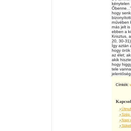
kénytelen 
Őbenne..."
hogy senk
bizonyítot
művében ke
más jelt i
ebben a k
Krisztus, 
20, 30-31)
Így aztán 
hogy örök 
az élet; a
akik hiszt
hogy higgy
tele vanna
jelentősé
Címkék:
Kapcsol
Útmut
Szép 
Napi 
Sükete