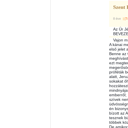
Szent 
8 éve
|
[T
Az Úr Jé
BEVEZ
Vajon mi
A kánai m
első jelet
Benne az Ő
meghívást.
ezt megten
megerősödö
próféták b
alatt, Jer
sokakat ő
hozzátesz
mindnyájat
emberről; 
szívek ne
üdvösségr
én bizony
bízott az 
tesznek bi
többek köz
De amikor 