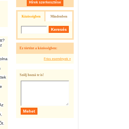
Hírek szerkesztése
Közösségben
Mindenben
tt?
az
Ez történt a közösségben:
volna
Friss események »
a
Szólj hozzá te is!
ttek
te
Az
m,
Őt.