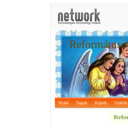
Reformátusok
Nyitó
Tagok
Képek
Videók
Refor