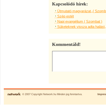
Kapcsolódó hírek:
Útmutató magyarázat,,( Szomba
Szép estét
Napi evangélium ( Szombat )
Süketeknek vissza adta halást,
Kommentáld!
© 2007 Copyright Network.hu Minden jog fenntartva.
Impre