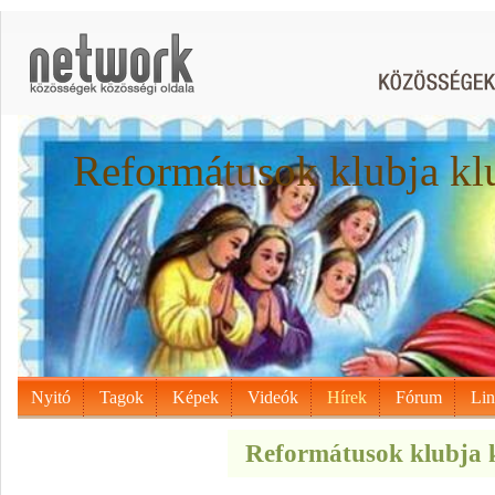
Reformátusok klubja kl
Nyitó
Tagok
Képek
Videók
Hírek
Fórum
Li
Reformátusok klubja k