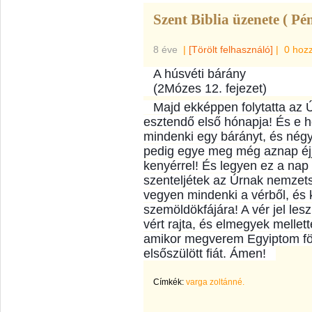
Szent Biblia üzenete ( Pé
8 éve
|
[Törölt felhasználó]
|
0 hoz
A húsvéti bárány
(2Mózes 12. fejezet)
Majd ekképpen folytatta az 
esztendő első hónapja! És e 
mindenki egy bárányt, és négy
pedig egye meg még aznap éjj
kenyérrel! És legyen ez a nap
szenteljétek az Úrnak nemzet
vegyen mindenki a vérből, és k
szemöldökfájára! A vér jel le
vért rajta, és elmegyek mellet
amikor megverem Egyiptom föl
elsőszülött fiát. Ámen!
Címkék:
varga zoltánné.