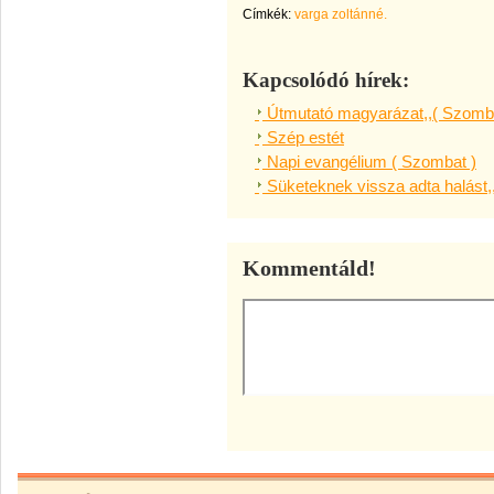
Címkék:
varga zoltánné.
Kapcsolódó hírek:
Útmutató magyarázat,,( Szomba
Szép estét
Napi evangélium ( Szombat )
Süketeknek vissza adta halást,
Kommentáld!