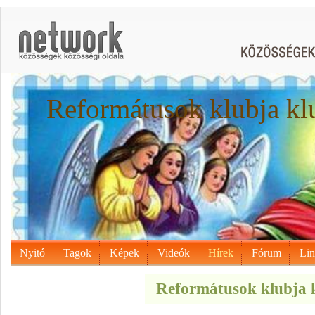
Reformátusok klubja kl
Nyitó
Tagok
Képek
Videók
Hírek
Fórum
Li
Reformátusok klubja k