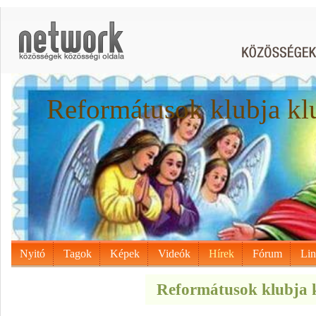
Reformátusok klubja kl
Nyitó
Tagok
Képek
Videók
Hírek
Fórum
Li
Reformátusok klubja k