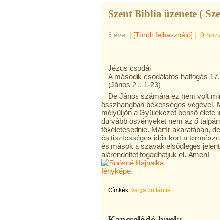
Szent Biblia üzenete ( Sz
8 éve
|
[Törölt felhasználó]
|
0 hoz
Jézus csodái
A második csodálatos halfogás 17.
(János 21, 1-23)
De János számára ez nem volt min
összhangban békességes végével. Mé
mélyüljön a Gyülekezet benső élete in
durvább ösvényeket nem az ő talpának 
tökéletesednie. Mártír akaratában, d
és tisztességes idős kort a természe
és mások a szavak elsődleges jelent
alárendeltet fogadhatjuk el. Ámen!
Címkék:
varga zoltánné.
Kapcsolódó hírek: