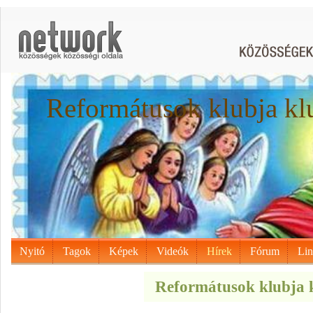
Reformátusok klubja kl
Nyitó
Tagok
Képek
Videók
Hírek
Fórum
Li
Reformátusok klubja k