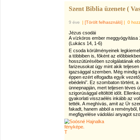
Szent Biblia üzenete ( Va
9 éve
|
[Törölt felhasználó]
|
0 hoz
Jézus csodái
A vízkóros ember meggyógyítása 1
(Lukács 14, 1-6)
E csoda körülményeinek legkiemel
a többiben is, főként az előbbiek
hosszútürésében szolgálatának eb
farizeusokat úgy mint akik telje
igazsággal szemben. Még mindig i
éppen ezért elfogadta egyik vezet
ebédelni". Ez szombaton történt, 
ünnepnapján, mert teljesen téves ú
szigorúsággal eltöltött időt. Elle
gyakorlati visszaélés inkább az vo
tették. A meghívás, amit az Úr sze
fakadt, hanem abból a reményből,
megfigyelése vádolási anyagot szol
T