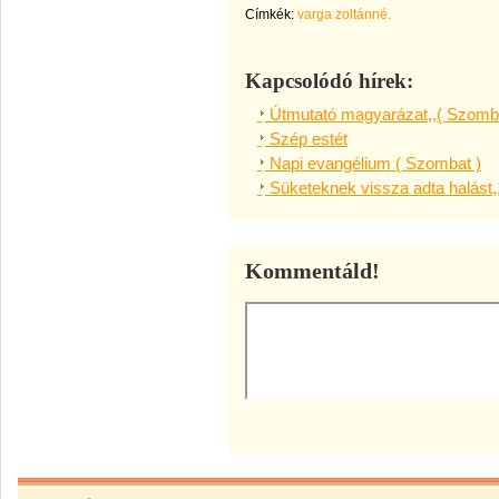
Címkék:
varga zoltánné.
Kapcsolódó hírek:
Útmutató magyarázat,,( Szomba
Szép estét
Napi evangélium ( Szombat )
Süketeknek vissza adta halást,
Kommentáld!