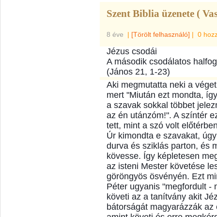
Szent Biblia üzenete ( Va
8 éve
|
[Törölt felhasználó]
|
0 hoz
Jézus csodái
A második csodálatos halfog
(János 21, 1-23)
Aki megmutatta neki a véget,
mert "Miután ezt mondta, íg
a szavak sokkal többet jelez
az én utánzóm!". A színtér e
tett, mint a szó volt előtérbe
Úr kimondta e szavakat, úgy 
durva és sziklás parton, és
kövesse. Így képletesen meg
az isteni Mester követése l
göröngyös ösvényén. Ezt min
Péter ugyanis "megfordult - 
követi az a tanítvány akit J
bátorságát magyarázzák az ö