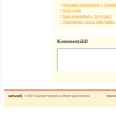
Útmutató magyarázat,,( Szomba
Szép estét
Napi evangélium ( Szombat )
Süketeknek vissza adta halást,
Kommentáld!
© 2007 Copyright Network.hu Minden jog fenntartva.
Impre