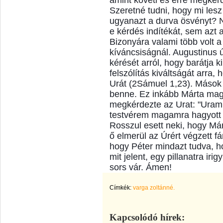
amint követi és erre megkérd
Szeretné tudni, hogy mi lesz
ugyanazt a durva ösvényt?
e kérdés indítékát, sem azt a
Bizonyára valami több volt 
kíváncsiságnál. Augustinus ú
kérését arról, hogy barátja 
felszólítás kiváltságát arra
Urát (2Sámuel 1,23). Mások 
benne. Ez inkább Márta maga
megkérdezte az Urat: "Uram,
testvérem magamra hagyott 
Rosszul esett neki, hogy Má
ő elmerül az Úrért végzett 
hogy Péter mindazt tudva, h
mit jelent, egy pillanatra ir
sors vár. Ámen!
Címkék:
varga zoltánné.
Kapcsolódó hírek: