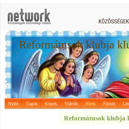
Reformátusok klubja kl
Nyitó
Tagok
Képek
Videók
Hírek
Fórum
Li
Reformátusok klubja k