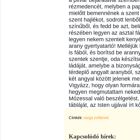
a pitvar bejáratával szemben 
rézmedencét, melyben a pa
mielőtt bemennének a szent h
szent hajlékot, sodrott lenbő
színűből, és fedd be azt, bel
részében legyen az asztal fá
legyen nekem szentelt kenyé
arany gyertyatartó! Melléjük 
is fából, és borítsd be arann
szentek szentje, oda készíts
ládáját, amelybe a bizonyság
térdeplő angyalt aranyból, s
két angyal között jelenek m
Vigyázz, hogy olyan formára
hegyen megmutattam neked! 
Mózessal való beszélgetést,
tábláját, az Isten ujjával írt
Címkék:
varga zoltánné.
Kapcsolódó hírek: