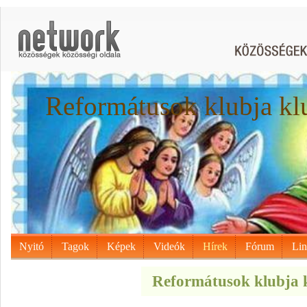
Reformátusok klubja kl
Nyitó
Tagok
Képek
Videók
Hírek
Fórum
Li
Reformátusok klubja k