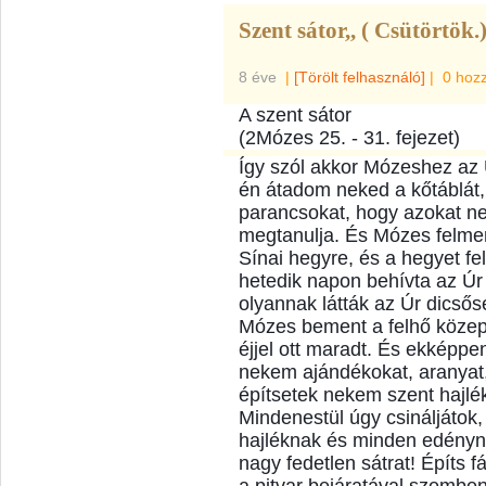
Szent sátor,, ( Csütörtök.
8 éve
|
[Törölt felhasználó]
|
0 hoz
A szent sátor
(2Mózes 25. - 31. fejezet)
Így szól akkor Mózeshez az Ú
én átadom neked a kőtáblát, 
parancsokat, hogy azokat 
megtanulja. És Mózes felment
Sínai hegyre, és a hegyet fel
hetedik napon behívta az Úr 
olyannak látták az Úr dicsős
Mózes
bement a felhő közep
éjjel ott maradt. És ekképpe
nekem ajándékokat, aranyat,
építsetek nekem szent hajlék
Mindenestül úgy csináljáto
hajléknak és minden edénynek
nagy fedetlen sátrat! Építs fá