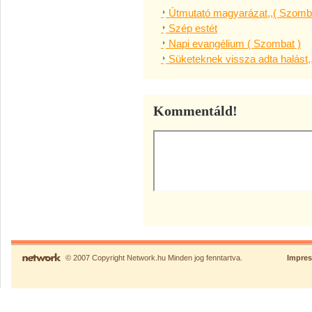
Útmutató magyarázat,,( Szomba
Szép estét
Napi evangélium ( Szombat )
Süketeknek vissza adta halást,
Kommentáld!
© 2007 Copyright Network.hu Minden jog fenntartva.
Impre