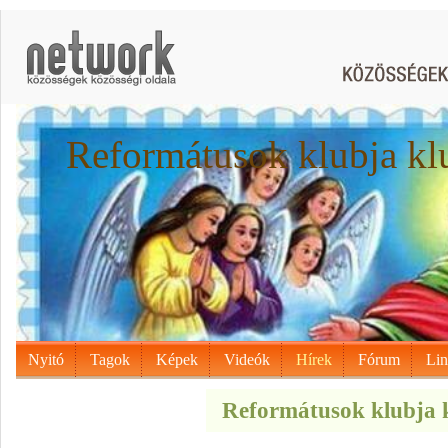
Reformátusok klubja kl
Nyitó
Tagok
Képek
Videók
Hírek
Fórum
Li
Reformátusok klubja k