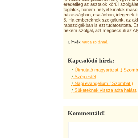
eredetileg az asztalok körüli szolgálat
foglalok, hanem hellyel kínálok mások
házasságban, családban, idegenek k
5. Ha embereknek szolgálunk, az akk
rabszolgákban is ezt tudatosította. Ez
nekem szolgál, azt megbecsüli az Aty
Címkék:
varga zoltánné.
Kapcsolódó hírek:
Útmutató magyarázat,,( Szomba
Szép estét
Napi evangélium ( Szombat )
Süketeknek vissza adta halást,
Kommentáld!