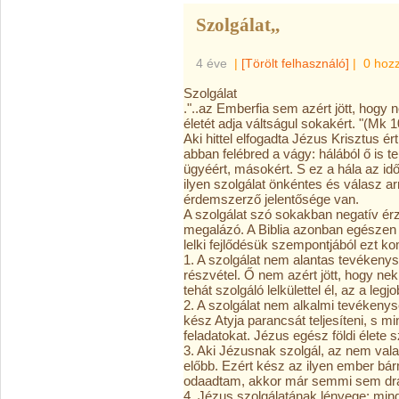
Szolgálat,,
4 éve
|
[Törölt felhasználó]
|
0 hoz
Szolgálat
."..az Emberfia sem azért jött, hogy 
életét adja váltságul sokakért. "(Mk 1
Aki hittel elfogadta Jézus Krisztus ér
abban felébred a vágy: hálából ő is t
ügyéért, másokért. S ez a hála az 
ilyen szolgálat önkéntes és válasz a
érdemszerző jelentősége van.
A szolgálat szó sokakban negatív érz
megalázó. A Biblia azonban egészen m
lelki fejlődésük szempontjából ezt ko
1. A szolgálat nem alantas tevéken
részvétel. Ő nem azért jött, hogy nek
tehát szolgáló lelkülettel él, az a le
2. A szolgálat nem alkalmi tevékenys
kész Atyja parancsát teljesíteni, s m
feladatokat. Jézus egész földi élete sz
3. Aki Jézusnak szolgál, az nem val
előbb. Ezért kész az ilyen ember bá
odaadtam, akkor már semmi sem dr
4. Jézus szolgálatának lényege: mind