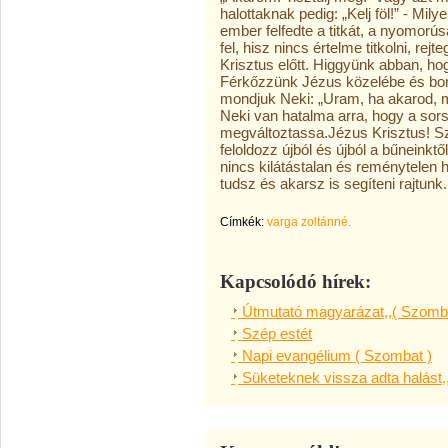
halottaknak pedig: „Kelj föl!” - Mil
ember felfedte a titkát, a nyomorús
fel, hisz nincs értelme titkolni, re
Krisztus előtt. Higgyünk abban, ho
Férkőzzünk Jézus közelébe és boru
mondjuk Neki: „Uram, ha akarod, 
Neki van hatalma arra, hogy a sors
megváltoztassa.Jézus Krisztus! Sz
feloldozz újból és újból a bűneink
nincs kilátástalan és reménytelen 
tudsz és akarsz is segíteni rajtunk
Címkék:
varga zoltánné.
Kapcsolódó hírek:
Útmutató magyarázat,,( Szomba
Szép estét
Napi evangélium ( Szombat )
Süketeknek vissza adta halást,