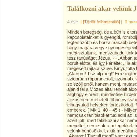
Találkozni akar velünk J
4 éve
|
[Törölt felhasználó]
|
0 hoz
Minden betegség, de a bűn is eltorzí
kapcsolatainkat is gyengíti, rombo
legfertőzőbb és borzalmasabb beteg
hogy magára vegye gyöngeségeinke
megtisztuljunk, megszabaduljunk te
tesz tanúságot Jézus. - - „Abban a
borult előtte, és így kérlelte: „Ha
megesett rajta a szíve. Kinyújtotta
„Akarom! Tisztulj meg!” Erre rögtön
szigorúan ráparancsolt, azonnal el
se szólj erről, hanem menj, mutas
ajánld fel a Mózes által rendelt ál
alighogy elment, mindenfelé hirdetn
Jézus nem mehetett többé nyilváno
elhagyatott helyeken tartózkodott
emberek. ( Mk 1, 40 – 45 ) - Milye
nemcsak tanításokat tud adni az I
azért jött, mert találkozni akar ne
menettel, nemcsak a betegekkel, h
velünk bűnösökkel, akik megállunk 
„Akarom! Tisztulj meg!” vagy azt m