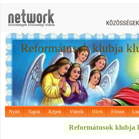
Reformátusok klubja kl
Nyitó
Tagok
Képek
Videók
Hírek
Fórum
Li
Reformátusok klubja k