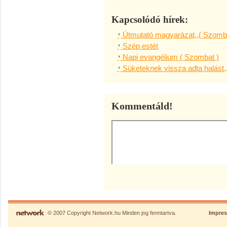
Kapcsolódó hírek:
Útmutató magyarázat,,( Szomba
Szép estét
Napi evangélium ( Szombat )
Süketeknek vissza adta halást,
Kommentáld!
© 2007 Copyright Network.hu Minden jog fenntartva.
Impre