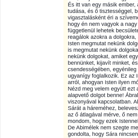
És itt van egy másik ember,
tudása, és ő tisztességgel, 
vigasztalásként éri a szíveme
hogy én nem vagyok a nagy k
függetlenül lehetek becsüle
reagálok azokra a dolgokra
Isten megmutat nekünk dolgo
is megmutat nekünk dolgokat
nekünk dolgokat, amiket eg
bennünket, kijavít minket, 
csendességében, egyénileg I
ugyanígy foglalkozik. Ez az 
arról, ahogyan Isten ilyen mó
Nézd meg velem együtt ezt a
alapvető dolgot benne! Ábr
viszonyával kapcsolatban. A
Sárát a háreméhez, belevesz
az ő átlagával mérve, ő nem
mondom, hogy ezek Istennek 
De Abimélek nem szegte meg 
gondolta, hogy Sára nincsen f