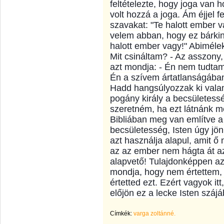
feltételezte, hogy joga van 
volt hozzá a joga. Ám éjjel 
szavakat: "Te halott ember 
velem abban, hogy ez bárki
halott ember vagy!" Abimélek 
Mit csináltam? - Az asszony, 
azt mondja: - Én nem tudta
Én a szívem ártatlanságában
Hadd hangsúlyozzak ki vala
pogány király a becsületessé
szeretném, ha ezt látnánk m
Bibliában meg van említve a 
becsületesség, Isten úgy jön
azt használja alapul, amit ő
az az ember nem hágta át az
alapvető! Tulajdonképpen az
mondja, hogy nem értettem,
értetted ezt. Ezért vagyok i
előjön ez a lecke Isten száj
Címkék:
varga zoltánné.