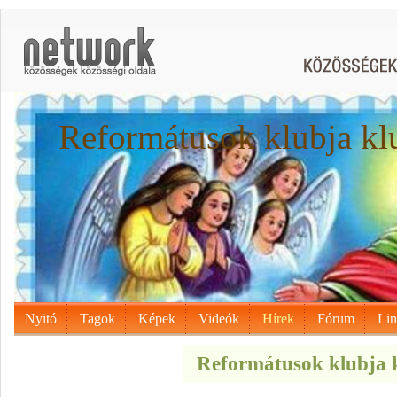
Reformátusok klubja kl
Nyitó
Tagok
Képek
Videók
Hírek
Fórum
Li
Reformátusok klubja k