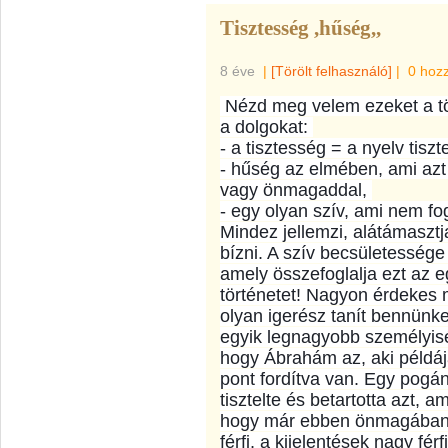
Tisztesség ,hűség,,
8 éve
|
[Törölt felhasználó]
|
0 hoz
Nézd meg velem ezeket a tö
a dolgokat:
- a tisztesség = a nyelv tisz
- hűség az elmében, ami azt 
vagy önmagaddal,
- egy olyan szív, ami nem fo
Mindez jellemzi, alátámasztj
bízni. A szív becsületessége
amely összefoglalja ezt az 
történetet! Nagyon érdekes 
olyan igerész tanít bennünke
egyik legnagyobb személyis
hogy Ábrahám az, aki példáj
pont fordítva van. Egy pogány 
tisztelte és betartotta azt, a
hogy már ebben önmagában v
férfi, a kijelentések nagy fé