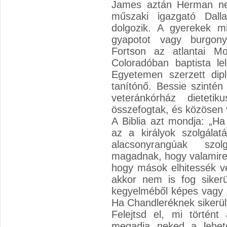
James aztán Herman nev
műszaki igazgató Dall
dolgozik. A gyerekek m
gyapotot vagy burgonyá
Fortson az atlantai M
Coloradóban baptista lel
Egyetemen szerzett diplo
tanítónő. Bessie szintén
veteránkórház dietet
összefogtak, és közösen 
A Biblia azt mondja: „Ha
az a királyok szolgála
alacsonyrangúak szol
magadnak, hogy valamire
hogy mások elhitessék v
akkor nem is fog sikerü
kegyelméből képes vagy r
Ha Chandleréknek sikerült
Felejtsd el, mi történ
megadja neked a lehet