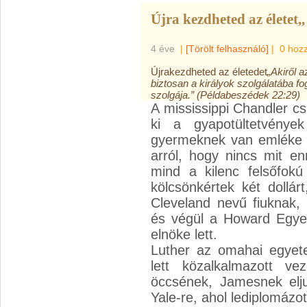
Újra kezdheted az életet,,
4 éve
|
[Törölt felhasználó]
|
0 hoz
Újrakezdheted az életedet
„Akiről a
biztosan a királyok szolgálatába f
szolgája.” (Példabeszédek 22:29)
A mississippi Chandler cs
ki a gyapotültetvénye
gyermeknek van emléke a
arról, hogy nincs mit en
mind a kilenc felsőfokú 
kölcsönkértek két dollár
Cleveland nevű fiuknak, 
és végül a Howard Egye
elnöke lett.
Luther az omahai egyet
lett közalkalmazott ve
öccsének, Jamesnek elj
Yale-re, ahol lediplomázot