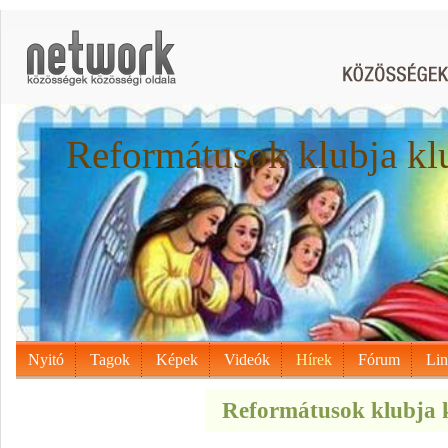
Reformátusok klubja kl
Nyitó
Tagok
Képek
Videók
Hírek
Fórum
Li
Reformátusok klubja k