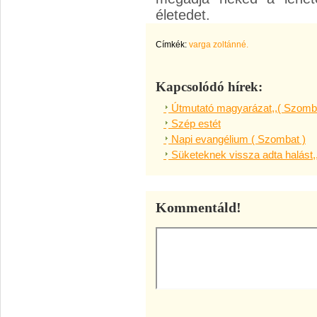
életedet.
Címkék:
varga zoltánné.
Kapcsolódó hírek:
Útmutató magyarázat,,( Szomba
Szép estét
Napi evangélium ( Szombat )
Süketeknek vissza adta halást,
Kommentáld!