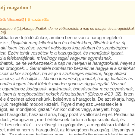
odj magadon !
örölt felhasználó]
|
0 hozzászólás
 magadon! (1)
„Haragudhattok, de ne vétkezzetek: a nap ne menjen le haragotokkal.
:26)
Biblia terve fejlődésünkre, amiben benne van a harag megfelelő
 is:
„Újuljatok meg lelketekben és elmétekben, öltsétek fel az új
 aki Isten tetszése szerint valóságos igazságban és szentségben
tett. Ezért tehát vessétek le a hazugságot, és mondjatok igazat,
i a felebarátjának, mivelhogy tagjai vagyunk egymásnak.
hattok, de ne vétkezzetek: a nap ne menjen le haragotokkal, helyet 
 az ördögnek… Semmiféle bomlasztó beszéd ne hagyja el a szátokat
sak akkor szóljatok, ha az jó a szükséges építésre, hogy áldást
azokra, akik hallják… Minden keserűség, indulat, harag, kiabálás és
romlás legyen távol tőletek minden gonoszsággal együtt. Viszont
k egymáshoz jóságosak, irgalmasak, bocsássatok meg egymásnak,
 Isten is megbocsátott nektek Krisztusban.”
(Efezus 4:23–32).
Isten
éle érzelmet adott nekünk, beleértve a haragot is. De azt akarja, hog
ljuk megfelelő módon kezelni. Figyeld meg ezt: „vessétek le a
got, és mondjatok igazat.” Amikor dühös vagy, ahelyett, hogy
ád haragodat, használd arra, hogy pozitív változást érj el. Például ha
dod: „Haragszom, mert értékesnek tartom a kapcsolatunkat, és
k beszélni róla” – ez elősegíti a gyógyulást, a megoldásra találást. 
zel, mintha nem is haragudnál, az lényegében hazugság. Ugyanígy a
 is. „Te
soha
nem hallgatsz meg… te
mindig
figyelmen kívül hagyod 