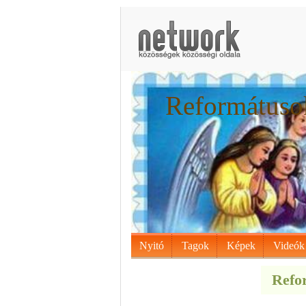
Reformátusok
Nyitó
Tagok
Képek
Videók
Refor