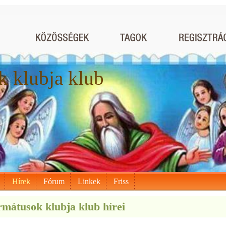
 klubja klub
Hírek
Fórum
Linkek
Friss
mátusok klubja klub hírei