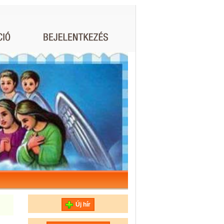
Új hír