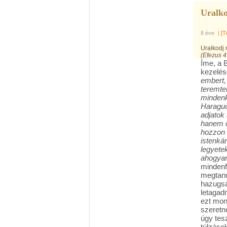
Uralk
8 éve
|
[T
Uralkodj
(Efezus 4
Íme, a 
kezelése
embert,
teremte
mindenk
Haragud
adjatok
hanem c
hozzon 
istenká
legyete
ahogyan
mindenf
megtanu
hazugsá
letagadn
ezt mon
szeretné
úgy tes
túlzások