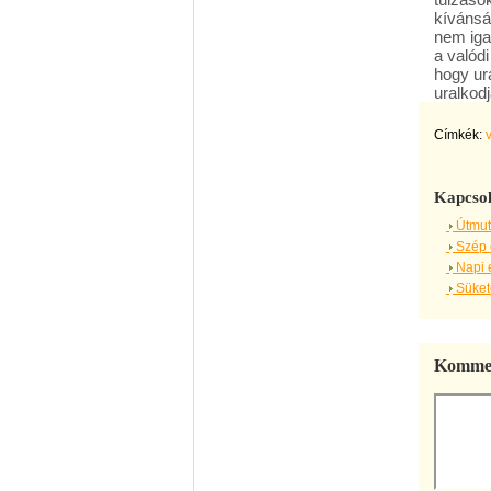
kívánsá
nem iga
a valód
hogy ura
uralkodj
Címkék:
Kapcsol
Útmut
Szép 
Napi 
Sükete
Kommen