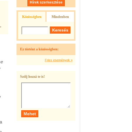
Hírek szerkesztése
Közösségben
Mindenben
”
Ez történt a közösségben:
Friss események »
se
,
Szólj hozzá te is!
y
Ha
a