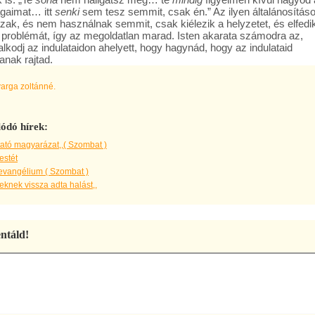
gaimat… itt
senki
sem tesz semmit, csak én.” Az ilyen általánosítás
zak, és nem használnak semmit, csak kiélezik a helyzetet, és elfedi
i problémát, így az megoldatlan marad. Isten akarata számodra az,
lkodj az indulataidon ahelyett, hogy hagynád, hogy az indulataid
anak rajtad.
varga zoltánné.
ódó hírek:
ató magyarázat,,( Szombat )
estét
evangélium ( Szombat )
knek vissza adta halást,,
táld!