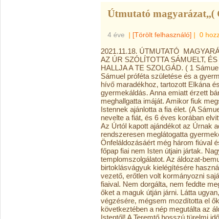
Útmutató magyarázat,,( 
4 éve
|
[Törölt felhasználó]
|
0 hoz
2021.11.18. ÚTMUTATÓ MAGYARÁ
AZ ÚR SZÓLÍTOTTA SÁMUELT, ÉS
HALLJA A TE SZOLGÁD. ( 1 Sámuel 
Sámuel próféta születése és
hívő maradékhoz, tartozott Elkána é
gyermekáldás. Anna emiatt érzett bána
meghallgatta imáját. Amikor fiuk meg
Istennek ajánlotta a fia élet. (A Sámu
nevelte a fiát, és 6 éves korában elvi
Az Úrtól kapott ajándékot az Úrnak ad
rendszeresen meglátogatta gyermekét,
Önfeláldozásáért még három fiúval és
főpap fiai nem Isten útjain jártak. N
templomszolgálatot. Az áldozat-bem
birtoklásvágyuk kielégítésére használ
vezető, erőtlen volt kormányozni saj
fiaival. Nem dorgálta, nem feddte 
őket a maguk útján járni. Látta ugyan,
végzésére, mégsem mozdította el őke
következtében a nép megutálta az áld
Istentől! A Teremtő hosszú türelmi id