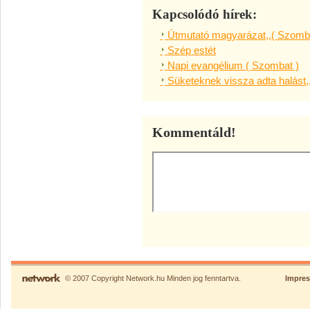
Kapcsolódó hírek:
Útmutató magyarázat,,( Szomba
Szép estét
Napi evangélium ( Szombat )
Süketeknek vissza adta halást,
Kommentáld!
© 2007 Copyright Network.hu Minden jog fenntartva.
Impre