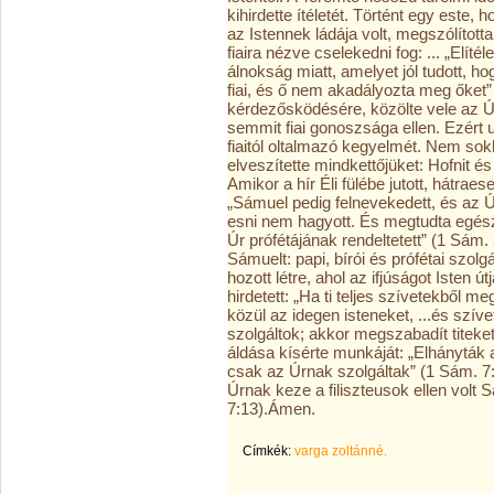
kihirdette ítéletét. Történt egy este
az Istennek ládája volt, megszólította
fiaira nézve cselekedni fog: ... „Elít
álnokság miatt, amelyet jól tudott, 
fiai, és ő nem akadályozta meg őket” 
kérdezősködésére, közölte vele az Ú
semmit fiai gonoszsága ellen. Ezért u
fiaitól oltalmazó kegyelmét. Nem sokk
elveszítette mindkettőjüket: Hofnit és 
Amikor a hír Éli fülébe jutott, hátra
„Sámuel pedig felnevekedett, és az Úr
esni nem hagyott. És megtudta egész
Úr prófétájának rendeltetett” (1 Sám.
Sámuelt: papi, bírói és prófétai szolgá
hozott létre, ahol az ifjúságot Isten 
hirdetett: „Ha ti teljes szívetekből m
közül az idegen isteneket, ...és szív
szolgáltok; akkor megszabadít titeket
áldása kísérte munkáját: „Elhányták az
csak az Úrnak szolgáltak” (1 Sám. 7:
Úrnak keze a filiszteusok ellen volt 
7:13).Ámen.
Címkék:
varga zoltánné.