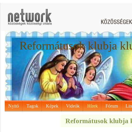
Reformátusok klubja kl
Nyitó
Tagok
Képek
Videók
Hírek
Fórum
Li
Reformátusok klubja k