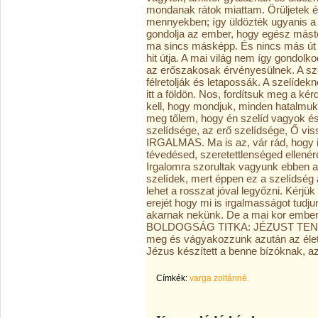
mondanak rátok miattam. Örüljetek és
mennyekben; így üldözték ugyanis a pr
gondolja az ember, hogy egész mástó
ma sincs másképp. És nincs más út 
hit útja. A mai világ nem így gondolk
az erőszakosak érvényesülnek. A sze
félretolják és letapossák. A szelídek
itt a földön. Nos, fordítsuk meg a ké
kell, hogy mondjuk, minden hatalmuk 
meg tőlem, hogy én szelíd vagyok és 
szelídsége, az erő szelídsége, Ő vis
IRGALMAS. Ma is az, vár rád, hogy 
tévedésed, szeretettlenséged ellenér
Irgalomra szorultak vagyunk ebben a
szelídek, mert éppen ez a szelídség 
lehet a rosszat jóval legyőzni. Kérjük
erejét hogy mi is irgalmasságot tudju
akarnak nekünk. De a mai kor ember
BOLDOGSÁG TITKA: JÉZUST TENNI
meg és vágyakozzunk azután az élet,
Jézus készített a benne bízóknak,
Címkék:
varga zoltánné.