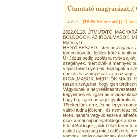
Útmutató magyarázat,,( 
4 éve
|
[Törölt felhasználó]
|
0 hoz
2022.01.20. ÚTMUTATÓ MAGYARÁ
BOLDOGOK, AZ IRGALMASOK, ME
Máté 5,7)
HEGYI BESZÉD. Isten országának a le
tömeg követte, leültek köré a tanítvá
Úr Jézus pedig szólásra nyitva ajkát 
szegények, mert övék a mennyek ors
vigasztalást nyernek. Boldogok a szel
éhezik és szomjazzák az igazságot
IRGALMASOK, MERT ŐK MAJD IRG
rászorultságukat, hogy igen törekedn
Vágyódnak a helyreállításravezetetts
kegyelmes és irgalmas mindazokhoz, 
hogy ha, irgalmasságot gyakorolnak, 
Törekedjünk erre, és ne legyen gon
valaki tudna jót tenni, és nem teszi
téren, hanem vegyük észre a lehetős
csak a mai napon is.Boldogok a szívü
Istent.Boldogok, akik békét teremten
akiket az igazság miatt üldöznek, 
vagytok, amikor gyaláznak és üldözn