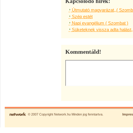
Kapcsolódó hírek:
Útmutató magyarázat,,( Szomba
Szép estét
Napi evangélium ( Szombat )
Süketeknek vissza adta halást,
Kommentáld!
© 2007 Copyright Network.hu Minden jog fenntartva.
Impre