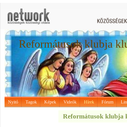
Reformátusok klubja kl
Nyitó
Tagok
Képek
Videók
Hírek
Fórum
Li
Reformátusok klubja k