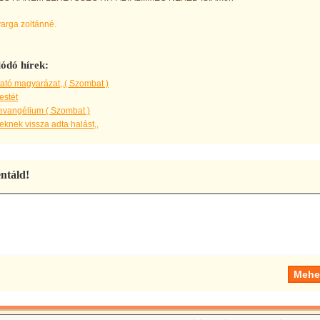
varga zoltánné.
ódó hírek:
ató magyarázat,,( Szombat )
estét
evangélium ( Szombat )
knek vissza adta halást,,
táld!