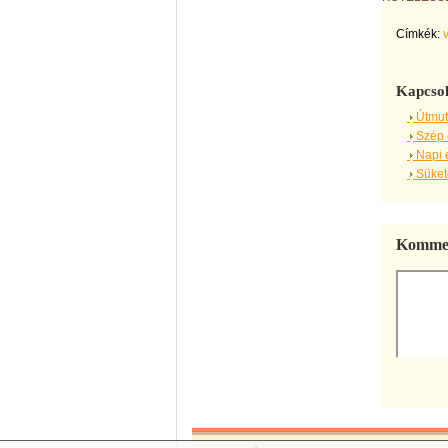
Címkék:
Kapcsol
Útmut
Szép 
Napi 
Sükete
Kommen