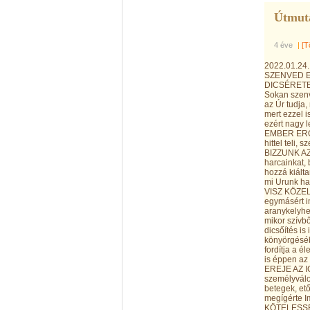
Útmuta
4 éve
|
[T
2022.01.2
SZENVED E
DICSÉRETET
Sokan szenv
az Úr tudja
mert ezzel 
ezért nagy 
EMBER ERŐ
hittel teli
BIZZUNK AZ 
harcainkat,
hozzá kiált
mi Urunk ha
VISZ KÖZELE
egymásért 
aranykelyhek
mikor szívb
dicsőítés is
könyörgésébe
fordítja a é
is éppen az
EREJE AZ 
személyválo
betegek, ető
megígérte I
KÖTELESSÉ