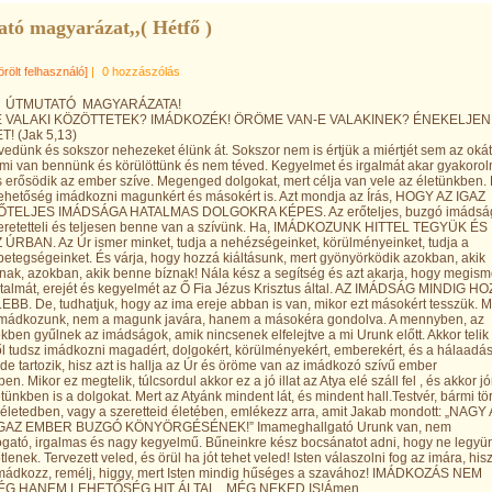
tó magyarázat,,( Hétfő )
örölt felhasználó]
|
0 hozzászólás
4. ÚTMUTATÓ MAGYARÁZATA!
 VALAKI KÖZÖTTETEK? IMÁDKOZÉK! ÖRÖME VAN-E VALAKINEK? ÉNEKELJEN
! (Jak 5,13)
edünk és sokszor nehezeket élünk át. Sokszor nem is értjük a miértjét sem az okát
, mi van bennünk és körülöttünk és nem téved. Kegyelmet és irgalmát akar gyakoroln
is erősödik az ember szíve. Megenged dolgokat, mert célja van vele az életünkben.
lehetőség imádkozni magunkért és másokért is. Azt mondja az Írás, HOGY AZ IGAZ
TELJES IMÁDSÁGA HATALMAS DOLGOKRA KÉPES. Az erőteljes, buzgó imádsá
, szeretetteli és teljesen benne van a szívünk. Ha, IMÁDKOZUNK HITTEL TEGYÜK ÉS
ÚRBAN. Az Úr ismer minket, tudja a nehézségeinket, körülményeinket, tudja a
 betegségeinket. És várja, hogy hozzá kiáltásunk, mert gyönyörködik azokban, akik
anak, azokban, akik benne bíznak! Nála kész a segítség és azt akarja, hogy megism
talmát, erejét és kegyelmét az Ő Fia Jézus Krisztus által. AZ IMÁDSÁG MINDIG H
BB. De, tudhatjuk, hogy az ima ereje abban is van, mikor ezt másokért tesszük. M
imádkozunk, nem a magunk javára, hanem a másokéra gondolva. A mennyben, az
ben gyűlnek az imádságok, amik nincsenek elfelejtve a mi Urunk előtt. Akkor telik
ől tudsz imádkozni magadért, dolgokért, körülményekért, emberekért, és a hálaadás
 ide tartozik, hisz azt is hallja az Úr és öröme van az imádkozó szívű ember
n. Mikor ez megtelik, túlcsordul akkor ez a jó illat az Atya elé száll fel , és akkor jó
letünkben is a dolgokat. Mert az Atyánk mindent lát, és mindent hall.Testvér, bármi tö
 életedben, vagy a szeretteid életében, emlékezz arra, amit Jakab mondott: „NAGY
IGAZ EMBER BUZGÓ KÖNYÖRGÉSÉNEK!” Imameghallgató Urunk van, nem
gató, irgalmas és nagy kegyelmű. Bűneinkre kész bocsánatot adni, hogy ne legyü
tlenek. Tervezett veled, és örül ha jót tehet veled! Isten válaszolni fog az imára, his
mádkozz, remélj, higgy, mert Isten mindig hűséges a szavához! IMÁDKOZÁS NEM
G HANEM LEHETŐSÉG HIT ÁLTAL...MÉG NEKED IS!Ámen